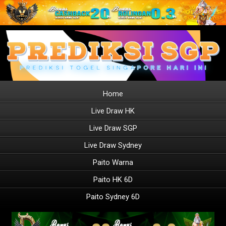
Home
Live Draw HK
Live Draw SGP
Live Draw Sydney
Paito Warna
Paito HK 6D
Paito Sydney 6D