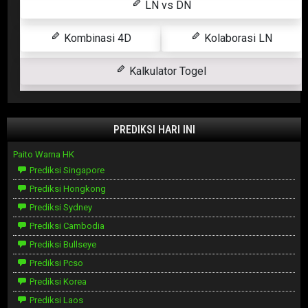
LN vs DN
Kombinasi 4D
Kolaborasi LN
Kalkulator Togel
PREDIKSI HARI INI
Paito Warna HK
Prediksi Singapore
Prediksi Hongkong
Prediksi Sydney
Prediksi Cambodia
Prediksi Bullseye
Prediksi Pcso
Prediksi Korea
Prediksi Laos