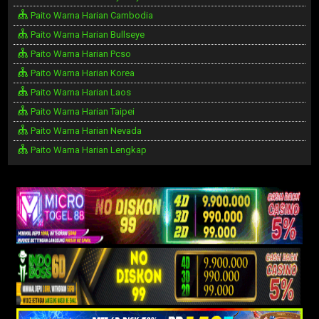
Paito Warna Harian Cambodia
Paito Warna Harian Bullseye
Paito Warna Harian Pcso
Paito Warna Harian Korea
Paito Warna Harian Laos
Paito Warna Harian Taipei
Paito Warna Harian Nevada
Paito Warna Harian Lengkap