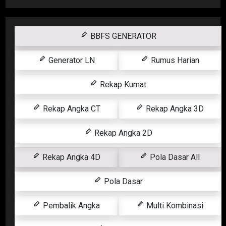
BBFS GENERATOR
Generator LN
Rumus Harian
Rekap Kumat
Rekap Angka CT
Rekap Angka 3D
Rekap Angka 2D
Rekap Angka 4D
Pola Dasar All
Pola Dasar
Pembalik Angka
Multi Kombinasi