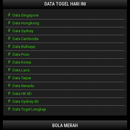
DATA TOGEL HARI INI
Data Singapore
Data Hongkong
Data Sydney
Data Cambodia
Data Bullseye
Data Pcso
Data Korea
Data Laos
Data Taipei
Data Nevada
Data HK 6D
Data Sydney 6D
Data Togel Lengkap
BOLA MERAH