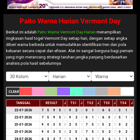
Paito Warna Harian Vermont Day
Berikut ini adalah
Paito Warna Vermont Day Harian
menampilkan
ringkasan hasil togel Vermont Day setiap hari, dengan setiap angka
diberi warna berbeda untuk memudahkan identifikasi tren dan pola
keluaran secara cepat dan efisien. Alat ini sangat berguna bagi pemain
yang ingin merancang strategi taruhan jangka panjang berdasarkan
analisis pola hasil sebelumnya.
CLEAR
TANGGAL
RESULT
J
TS1
J
TS2
J
TS3
J
TS4
J
22-07-2026
7
5
9
5
5
9
2
2
0
1
1
6
5
2
5
1
6
22-07-2026
7
5
9
5
5
9
2
2
0
1
1
6
5
2
5
1
6
23-07-2026
9
0
3
5
8
2
5
7
7
5
3
5
2
7
0
2
2
23-07-2026
9
0
3
5
8
2
5
7
7
5
3
5
2
7
0
2
2
24-07-2026
6
3
2
7
9
1
9
1
6
1
7
0
6
6
1
1
2