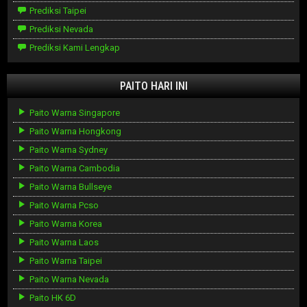
Prediksi Taipei
Prediksi Nevada
Prediksi Kami Lengkap
PAITO HARI INI
Paito Warna Singapore
Paito Warna Hongkong
Paito Warna Sydney
Paito Warna Cambodia
Paito Warna Bullseye
Paito Warna Pcso
Paito Warna Korea
Paito Warna Laos
Paito Warna Taipei
Paito Warna Nevada
Paito HK 6D