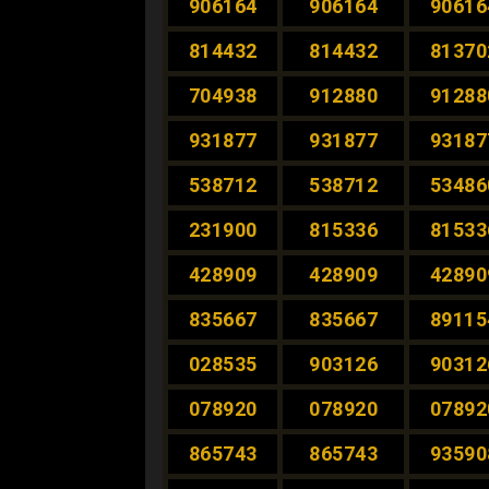
906164
906164
90616
814432
814432
81370
704938
912880
91288
931877
931877
93187
538712
538712
53486
231900
815336
81533
428909
428909
42890
835667
835667
89115
028535
903126
90312
078920
078920
07892
865743
865743
93590