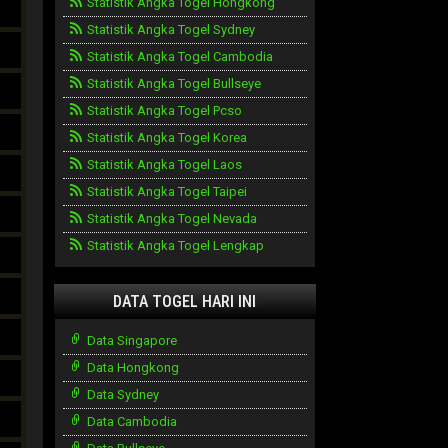
Statistik Angka Togel Hongkong
Statistik Angka Togel Sydney
Statistik Angka Togel Cambodia
Statistik Angka Togel Bullseye
Statistik Angka Togel Pcso
Statistik Angka Togel Korea
Statistik Angka Togel Laos
Statistik Angka Togel Taipei
Statistik Angka Togel Nevada
Statistik Angka Togel Lengkap
DATA TOGEL HARI INI
Data Singapore
Data Hongkong
Data Sydney
Data Cambodia