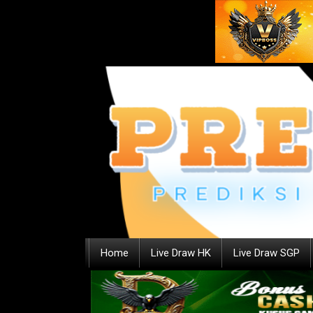
Home
Live Draw HK
Live Draw SGP