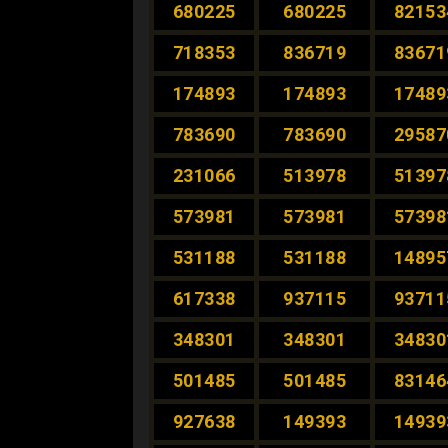
680225
680225
82153
718353
836719
83671
174893
174893
17489
783690
783690
29587
231066
513978
51397
573981
573981
57398
531188
531188
14895
617338
937115
93711
348301
348301
34830
501485
501485
83146
927638
149393
14939