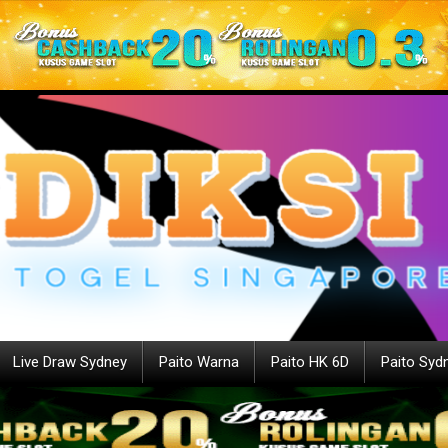
Live Draw Sydney
Paito Warna
Paito HK 6D
Paito Syd