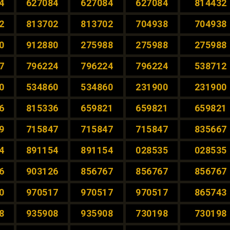
4
627084
627084
627084
814432
2
813702
813702
704938
704938
0
912880
275988
275988
275988
7
796224
796224
796224
538712
0
534860
534860
231900
231900
6
815336
659821
659821
659821
9
715847
715847
715847
835667
4
891154
891154
028535
028535
6
903126
856767
856767
856767
0
970517
970517
970517
865743
8
935908
935908
730198
730198