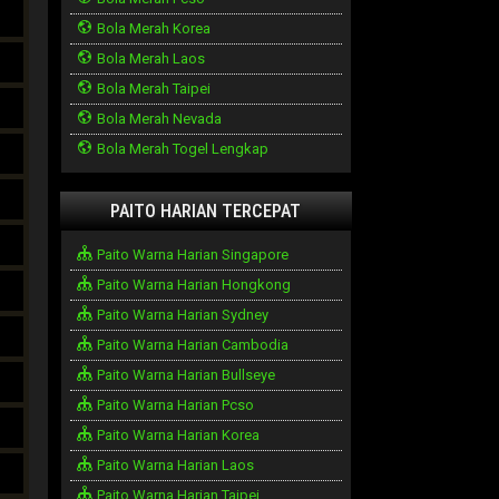
Bola Merah Korea
Bola Merah Laos
Bola Merah Taipei
Bola Merah Nevada
Bola Merah Togel Lengkap
PAITO HARIAN TERCEPAT
Paito Warna Harian Singapore
Paito Warna Harian Hongkong
Paito Warna Harian Sydney
Paito Warna Harian Cambodia
Paito Warna Harian Bullseye
Paito Warna Harian Pcso
Paito Warna Harian Korea
Paito Warna Harian Laos
Paito Warna Harian Taipei