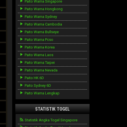
Paito Warna Singapore
Paito Warna Hongkong
Paito Warna Sydney
Paito Warna Cambodia
Paito Warna Bullseye
Paito Warna Pcso
Paito Warna Korea
Paito Warna Laos
Paito Warna Taipei
Paito Warna Nevada
Paito HK 6D
Paito Sydney 6D
Paito Warna Lengkap
STATISTIK TOGEL
Statistik Angka Togel Singapore