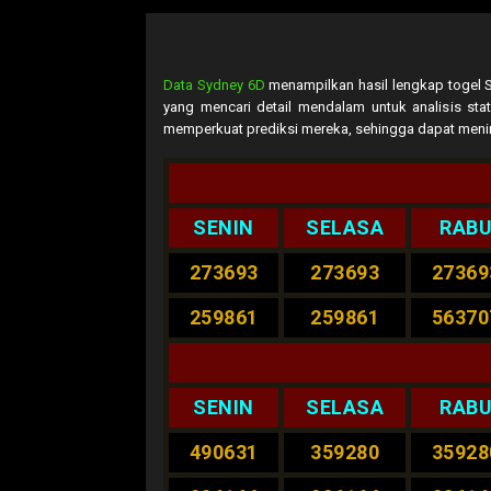
Data Sydney 6D
menampilkan hasil lengkap togel S
yang mencari detail mendalam untuk analisis sta
memperkuat prediksi mereka, sehingga dapat meni
SENIN
SELASA
RAB
273693
273693
27369
259861
259861
56370
SENIN
SELASA
RAB
490631
359280
35928