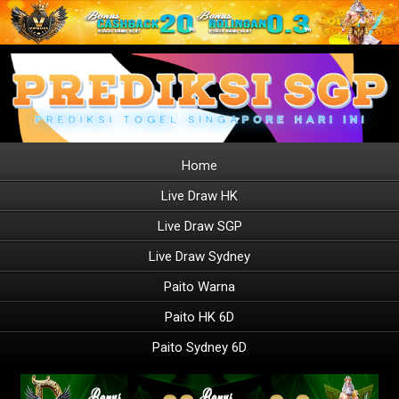
Home
Live Draw HK
Live Draw SGP
Live Draw Sydney
Paito Warna
Paito HK 6D
Paito Sydney 6D