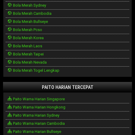
Bola Merah Sydney
Bola Merah Cambodia
Bola Merah Bullseye
Bola Merah Pcso
Bola Merah Korea
Bola Merah Laos
Bola Merah Taipei
Bola Merah Nevada
Bola Merah Togel Lengkap
PAITO HARIAN TERCEPAT
Paito Warna Harian Singapore
Paito Warna Harian Hongkong
Paito Warna Harian Sydney
Paito Warna Harian Cambodia
Paito Warna Harian Bullseye