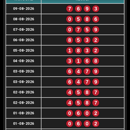
7
6
9
3
09-08-2026
0
5
8
6
08-08-2026
0
7
5
9
07-08-2026
8
5
3
2
06-08-2026
1
8
3
2
05-08-2026
3
1
6
8
04-08-2026
6
4
7
9
03-08-2026
6
4
7
9
03-08-2026
4
5
8
7
02-08-2026
4
5
8
7
02-08-2026
0
6
0
2
01-08-2026
0
6
0
2
01-08-2026