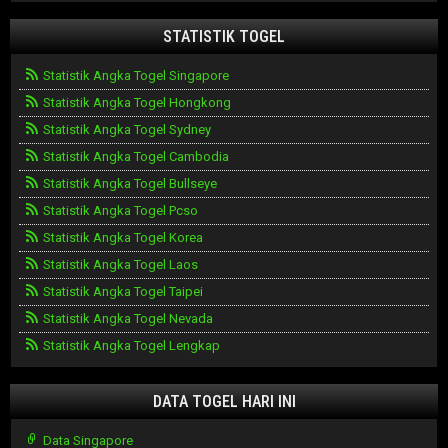
STATISTIK TOGEL
Statistik Angka Togel Singapore
Statistik Angka Togel Hongkong
Statistik Angka Togel Sydney
Statistik Angka Togel Cambodia
Statistik Angka Togel Bullseye
Statistik Angka Togel Pcso
Statistik Angka Togel Korea
Statistik Angka Togel Laos
Statistik Angka Togel Taipei
Statistik Angka Togel Nevada
Statistik Angka Togel Lengkap
DATA TOGEL HARI INI
Data Singapore