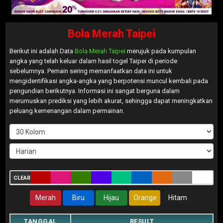
Bola Merah Taipei
Berikut ini adalah Data
Bola Merah Taipei
merujuk pada kumpulan
angka yang telah keluar dalam hasil togel Taipei di periode
sebelumnya. Pemain sering memanfaatkan data ini untuk
mengidentifikasi angka-angka yang berpotensi muncul kembali pada
pengundian berikutnya. Informasi ini sangat berguna dalam
merumuskan prediksi yang lebih akurat, sehingga dapat meningkatkan
peluang kemenangan dalam permainan.
CLEAR
Merah
Biru
Hijau
Orange
Hitam
TANGGAL
RESULT