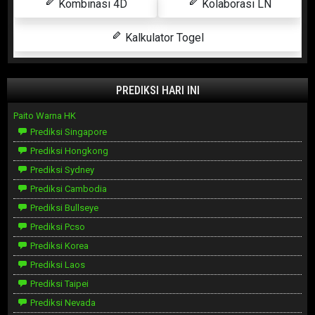
Kombinasi 4D
Kolaborasi LN
Kalkulator Togel
PREDIKSI HARI INI
Paito Warna HK
Prediksi Singapore
Prediksi Hongkong
Prediksi Sydney
Prediksi Cambodia
Prediksi Bullseye
Prediksi Pcso
Prediksi Korea
Prediksi Laos
Prediksi Taipei
Prediksi Nevada