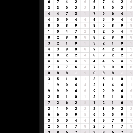
6
7
4
2
6
6
7
4
2
6
3
3
0
2
2
3
3
0
2
2
4
4
7
3
1
7
9
6
4
1
4
5
9
4
4
4
5
9
4
4
8
0
8
9
8
8
0
8
9
8
1
0
4
7
2
1
2
5
4
9
8
2
8
0
8
8
2
8
0
8
3
2
1
9
1
3
2
1
9
1
4
3
8
0
8
9
4
2
8
1
8
9
2
2
4
8
9
2
2
4
4
4
5
4
9
4
4
5
4
9
2
3
7
6
4
7
8
0
8
8
0
8
8
1
9
0
8
8
1
9
3
5
1
0
1
3
5
1
0
1
1
9
0
4
4
2
1
4
6
1
9
9
9
6
6
9
9
9
6
6
2
5
1
0
1
2
5
1
0
1
7
2
6
2
8
1
2
1
6
7
2
1
9
2
2
2
1
9
2
2
6
6
5
9
5
6
6
5
9
5
3
5
0
4
4
4
9
7
0
7
2
5
1
7
8
2
5
1
7
8
3
8
6
7
4
3
8
6
7
4