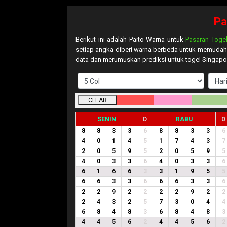
Pa
Berikut ini adalah Paito Warna untuk
Pasaran Toge
setiap angka diberi warna berbeda untuk memudahka
data dan merumuskan prediksi untuk togel Singapo
CLEAR
SENIN
D
RABU
D
8
8
3
3
6
8
8
3
3
6
4
0
1
4
5
1
7
4
3
7
2
0
5
9
5
2
0
5
9
5
4
0
3
3
6
4
0
3
3
6
6
1
6
6
3
3
1
9
5
5
6
6
3
3
6
6
6
3
3
6
2
2
9
2
2
2
2
9
2
2
2
4
3
2
5
7
3
0
4
4
6
8
4
8
3
6
8
4
8
3
4
4
5
6
2
4
4
5
6
2