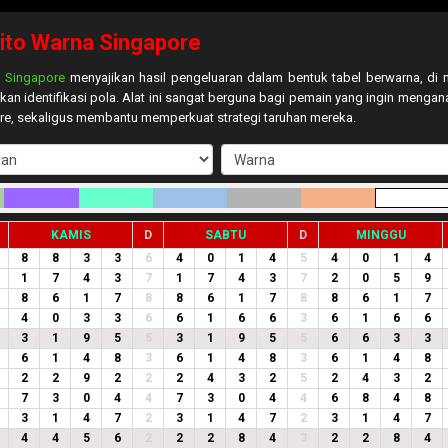
ito Warna Singapore
l Singapore
menyajikan hasil pengeluaran dalam bentuk tabel berwarna, di
n identifikasi pola. Alat ini sangat berguna bagi pemain yang ingin mengana
re, sekaligus membantu memperkuat strategi taruhan mereka.
KAMIS
D
SABTU
D
MINGGU
8
8
3
3
6
4
0
1
4
5
4
0
1
4
1
7
4
3
7
1
7
4
3
7
2
0
5
9
8
6
1
7
8
8
6
1
7
8
8
6
1
7
4
0
3
3
6
6
1
6
6
3
6
1
6
6
3
1
9
5
5
3
1
9
5
5
6
6
3
3
6
1
4
8
3
6
1
4
8
3
6
1
4
8
2
2
9
2
2
2
4
3
2
5
2
4
3
2
7
3
0
4
4
7
3
0
4
4
6
8
4
8
3
1
4
7
2
3
1
4
7
2
3
1
4
7
4
4
5
6
2
2
2
8
4
3
2
2
8
4