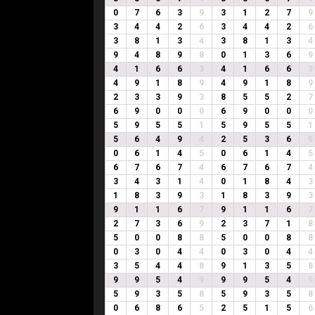
0
7
6
3
9
3
1
2
7
9
3
4
4
2
6
3
4
4
2
6
3
8
1
3
4
3
8
1
3
4
9
4
8
9
8
0
1
3
6
9
4
1
6
6
3
4
1
6
6
3
4
9
1
8
9
4
9
1
8
9
2
3
3
9
3
8
5
5
2
7
6
9
0
0
0
6
9
0
0
0
5
9
5
5
1
5
9
5
5
1
5
6
4
9
4
2
5
3
6
9
0
6
1
4
5
0
6
1
4
5
6
7
6
7
4
6
7
6
7
4
3
4
3
1
4
0
1
8
4
3
1
8
3
9
3
1
8
3
9
3
9
1
1
6
7
9
1
1
6
7
2
7
3
6
9
2
3
7
1
8
5
0
0
8
8
5
0
0
8
8
0
3
0
4
4
0
3
0
4
4
3
5
4
4
8
9
1
3
5
8
9
9
5
4
9
9
9
5
4
9
5
9
3
5
8
5
9
3
5
8
0
6
8
6
5
2
5
1
5
6