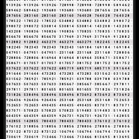
9
1
3
9
2
6
8
9
1
3
9
2
6
8
9
1
3
9
2
6
8
7
2
8
9
9
8
8
7
2
8
9
9
8
8
7
2
8
9
9
8
8
5
8
9
4
6
2
8
5
8
9
4
6
2
8
5
8
9
4
6
2
8
1
9
3
6
8
0
8
1
9
3
6
8
0
8
1
9
3
6
8
0
8
2
8
7
6
5
6
2
2
8
7
6
5
6
2
2
8
7
6
5
6
2
2
8
3
1
6
0
6
2
8
3
1
6
0
6
2
8
3
1
6
0
6
7
6
4
0
2
8
1
7
6
4
0
2
8
1
7
6
4
0
2
8
1
1
7
8
5
2
2
4
1
7
8
5
2
2
4
1
7
8
5
2
2
4
5
3
4
8
8
2
1
5
3
4
8
8
2
1
5
3
4
8
8
2
1
3
9
8
0
7
2
9
3
9
8
0
7
2
9
3
9
8
0
7
2
9
5
3
0
8
1
4
5
5
3
0
8
1
4
5
5
3
0
8
1
4
5
1
4
3
2
0
8
8
1
4
3
2
0
8
8
1
4
3
2
0
8
8
1
9
0
8
3
6
9
1
9
0
8
3
6
9
1
9
0
8
3
6
9
1
7
0
8
3
5
8
1
7
0
8
3
5
8
1
7
0
8
3
5
8
8
5
6
6
7
0
7
8
5
6
6
7
0
7
8
5
6
6
7
0
7
3
1
7
9
6
9
6
3
1
7
9
6
9
6
3
1
7
9
6
9
6
9
1
2
8
8
2
1
9
1
2
8
8
2
1
9
1
2
8
8
2
1
4
6
3
2
7
9
7
4
6
3
2
7
9
7
4
6
3
2
7
9
7
1
8
2
2
4
5
9
1
8
2
2
4
5
9
1
8
2
2
4
5
9
7
8
2
3
4
3
7
7
8
2
3
4
3
7
7
8
2
3
4
3
7
1
6
9
1
8
4
3
1
6
9
1
8
4
3
1
6
9
1
8
4
3
0
4
7
9
5
1
6
0
4
7
9
5
1
6
0
4
7
9
5
1
6
2
3
1
1
6
8
5
2
3
1
1
6
8
5
2
3
1
1
6
8
5
7
2
8
8
0
6
6
7
2
8
8
0
6
6
7
2
8
8
0
6
6
8
1
6
9
6
4
1
8
1
6
9
6
4
1
8
1
6
9
6
4
1
3
5
8
6
7
1
8
3
5
8
6
7
1
8
3
5
8
6
7
1
8
0
1
7
0
5
7
3
0
1
7
0
5
7
3
0
1
7
0
5
7
3
3
8
1
7
5
2
7
3
8
1
7
5
2
7
3
8
1
7
5
2
7
0
3
7
6
2
2
4
0
3
7
6
2
2
4
0
3
7
6
2
2
4
6
8
5
7
1
9
1
6
8
5
7
1
9
1
6
8
5
7
1
9
1
3
9
1
6
4
4
8
3
9
1
6
4
4
8
3
9
1
6
4
4
8
4
7
3
2
8
3
2
4
7
3
2
8
3
2
4
7
3
2
8
3
2
0
3
1
5
6
2
8
0
3
1
5
6
2
8
0
3
1
5
6
2
8
7
8
5
9
2
1
3
7
8
5
9
2
1
3
7
8
5
9
2
1
3
0
3
9
7
8
8
7
0
3
9
7
8
8
7
0
3
9
7
8
8
7
5
0
7
6
3
3
6
5
0
7
6
3
3
6
5
0
7
6
3
3
6
3
8
5
6
6
7
4
3
8
5
6
6
7
4
3
8
5
6
6
7
4
2
9
7
8
1
1
2
2
9
7
8
1
1
2
2
9
7
8
1
1
2
8
0
1
6
5
5
1
8
0
1
6
5
5
1
8
0
1
6
5
5
1
7
3
1
8
2
6
8
7
3
1
8
2
6
8
7
3
1
8
2
6
8
5
3
8
4
9
6
6
5
3
8
4
9
6
6
5
3
8
4
9
6
6
8
7
3
6
9
2
2
8
7
3
6
9
2
2
8
7
3
6
9
2
2
9
2
6
4
3
6
9
9
2
6
4
3
6
9
9
2
6
4
3
6
9
2
5
3
1
6
8
5
2
5
3
1
6
8
5
2
5
3
1
6
8
5
7
5
2
6
5
3
8
7
5
2
6
5
3
8
7
5
2
6
5
3
8
4
9
0
4
3
5
8
4
9
0
4
3
5
8
4
9
0
4
3
5
8
8
3
7
0
7
1
8
8
3
7
0
7
1
8
8
3
7
0
7
1
8
5
7
0
8
2
3
5
5
7
0
8
2
3
5
5
7
0
8
2
3
5
5
1
9
4
8
3
2
5
1
9
4
8
3
2
5
1
9
4
8
3
2
6
0
4
3
5
9
5
6
0
4
3
5
9
5
6
0
4
3
5
9
5
9
2
6
7
3
1
4
9
2
6
7
3
1
4
9
2
6
7
3
1
4
1
4
2
8
5
5
1
1
4
2
8
5
5
1
1
4
2
8
5
5
1
7
8
0
4
3
3
6
7
8
0
4
3
3
6
7
8
0
4
3
3
6
3
7
6
1
0
2
2
3
7
6
1
0
2
2
3
7
6
1
0
2
2
3
1
8
8
5
6
2
3
1
8
8
5
6
2
3
1
8
8
5
6
2
2
7
8
8
0
6
6
2
7
8
8
0
6
6
2
7
8
8
0
6
6
8
7
3
1
2
2
4
8
7
3
1
2
2
4
8
7
3
1
2
2
4
1
0
6
7
9
4
4
1
0
6
7
9
4
4
1
0
6
7
9
4
4
7
3
0
6
1
9
1
7
3
0
6
1
9
1
7
3
0
6
1
9
1
7
1
3
4
6
6
3
7
1
3
4
6
6
3
7
1
3
4
6
6
3
8
1
3
6
9
5
5
8
1
3
6
9
5
5