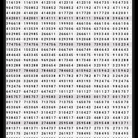
1
1
6
1
3
9
3
1
1
6
1
3
9
3
4
1
2
3
1
0
1
4
1
2
3
1
0
1
4
1
2
3
1
0
1
9
0
4
7
3
5
8
9
0
4
7
3
5
8
9
0
4
7
3
5
8
7
5
0
8
5
2
7
7
5
0
8
5
2
7
7
5
0
8
5
2
7
4
7
1
1
9
2
2
4
7
1
1
9
2
2
4
7
1
1
9
2
2
4
1
4
0
2
0
2
4
1
4
0
2
0
2
4
1
4
0
2
0
2
0
1
7
7
2
0
2
0
1
7
7
2
0
2
0
1
7
7
2
0
2
0
4
2
0
0
1
1
0
4
2
0
0
1
1
0
4
2
0
0
1
1
8
1
4
1
1
1
2
8
1
4
1
1
1
2
8
1
4
1
1
1
2
3
9
6
6
1
8
9
3
9
6
6
1
8
9
3
9
6
6
1
8
9
1
9
9
9
0
0
0
1
9
9
9
0
0
0
1
9
9
9
0
0
0
4
6
6
1
0
6
6
4
6
6
1
0
6
6
4
6
6
1
0
6
6
4
1
3
5
3
9
3
4
1
3
5
3
9
3
4
1
3
5
3
9
3
6
3
7
0
0
6
6
6
3
7
0
0
6
6
6
3
7
0
0
6
6
0
0
2
9
8
5
4
0
0
2
9
8
5
4
0
0
2
9
8
5
4
2
6
6
6
1
1
2
2
6
6
6
1
1
2
2
6
6
6
1
1
2
3
9
3
3
4
0
4
3
9
3
3
4
0
4
3
9
3
3
4
0
4
0
2
9
3
9
8
8
0
2
9
3
9
8
8
0
2
9
3
9
8
8
5
9
2
0
6
8
5
5
9
2
0
6
8
5
5
9
2
0
6
8
5
7
7
4
7
5
6
2
7
7
4
7
5
6
2
7
7
4
7
5
6
2
7
3
9
3
0
0
0
7
3
9
3
0
0
0
7
3
9
3
0
0
0
1
5
0
2
3
4
7
1
5
0
2
3
4
7
1
5
0
2
3
4
7
0
6
6
7
4
9
4
0
6
6
7
4
9
4
0
6
6
7
4
9
4
4
8
4
6
4
3
7
4
8
4
6
4
3
7
4
8
4
6
4
3
7
6
4
3
3
4
5
9
6
4
3
3
4
5
9
6
4
3
3
4
5
9
9
1
0
0
7
5
3
9
1
0
0
7
5
3
9
1
0
0
7
5
3
9
6
9
2
6
0
6
9
6
9
2
6
0
6
9
6
9
2
6
0
6
8
1
7
3
4
0
4
8
1
7
3
4
0
4
8
1
7
3
4
0
4
0
8
3
2
8
8
7
0
8
3
2
8
8
7
0
8
3
2
8
8
7
2
8
0
6
5
4
9
2
8
0
6
5
4
9
2
8
0
6
5
4
9
3
2
3
9
0
7
7
3
2
3
9
0
7
7
3
2
3
9
0
7
7
7
8
4
6
0
2
2
7
8
4
6
0
2
2
7
8
4
6
0
2
2
6
1
5
9
6
2
8
6
1
5
9
6
2
8
6
1
5
9
6
2
8
6
0
5
0
3
8
2
6
0
5
0
3
8
2
6
0
5
0
3
8
2
8
7
1
7
8
2
1
8
7
1
7
8
2
1
8
7
1
7
8
2
1
3
2
6
9
2
0
2
3
2
6
9
2
0
2
3
2
6
9
2
0
2
4
9
3
1
9
3
3
4
9
3
1
9
3
3
4
9
3
1
9
3
3
7
9
2
4
7
6
4
7
9
2
4
7
6
4
7
9
2
4
7
6
4
9
9
0
9
8
7
6
9
9
0
9
8
7
6
9
9
0
9
8
7
6
9
8
6
3
6
0
6
9
8
6
3
6
0
6
9
8
6
3
6
0
6
6
4
7
4
2
7
9
6
4
7
4
2
7
9
6
4
7
4
2
7
9
1
0
1
1
2
7
9
1
0
1
1
2
7
9
1
0
1
1
2
7
9
3
8
5
7
5
7
3
3
8
5
7
5
7
3
3
8
5
7
5
7
3
2
1
9
5
8
3
2
2
1
9
5
8
3
2
2
1
9
5
8
3
2
0
0
1
7
0
7
7
0
0
1
7
0
7
7
0
0
1
7
0
7
7
7
1
3
7
5
5
1
7
1
3
7
5
5
1
7
1
3
7
5
5
1
1
6
5
0
7
0
7
1
6
5
0
7
0
7
1
6
5
0
7
0
7
4
5
3
0
6
9
6
4
5
3
0
6
9
6
4
5
3
0
6
9
6
2
4
4
1
4
3
7
2
4
4
1
4
3
7
2
4
4
1
4
3
7
9
9
3
9
6
7
4
9
9
3
9
6
7
4
9
9
3
9
6
7
4
3
1
0
4
2
7
9
3
1
0
4
2
7
9
3
1
0
4
2
7
9
9
3
8
4
3
7
1
9
3
8
4
3
7
1
9
3
8
4
3
7
1
6
1
8
5
1
7
8
6
1
8
5
1
7
8
6
1
8
5
1
7
8
4
6
8
1
2
3
5
4
6
8
1
2
3
5
4
6
8
1
2
3
5
2
7
4
6
0
8
8
2
7
4
6
0
8
8
2
7
4
6
0
8
8
2
5
9
5
4
8
3
2
5
9
5
4
8
3
2
5
9
5
4
8
3
0
8
1
3
7
1
8
0
8
1
3
7
1
8
0
8
1
3
7
1
8
5
9
4
7
3
7
1
5
9
4
7
3
7
1
5
9
4
7
3
7
1
2
7
3
1
7
5
3
2
7
3
1
7
5
3
2
7
3
1
7
5
3
2
6
1
9
3
7
1
2
6
1
9
3
7
1
2
6
1
9
3
7
1
7
0
8
4
9
5
5
7
0
8
4
9
5
5
7
0
8
4
9
5
5