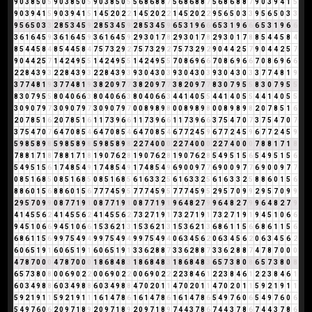
9
0
3
8
5
0
5
9
0
3
8
5
0
5
9
0
3
8
5
0
5
5
6
8
6
8
8
7
5
6
8
6
8
8
7
5
6
8
6
8
8
7
9
0
3
9
4
1
5
9
0
3
9
4
1
5
9
0
3
9
4
1
5
1
4
5
2
0
2
2
1
4
5
2
0
2
2
1
4
5
2
0
2
2
9
5
6
5
0
3
3
9
5
6
5
0
3
3
9
5
6
5
0
3
3
2
8
5
3
4
5
9
2
8
5
3
4
5
9
2
8
5
3
4
5
9
6
5
3
1
9
6
6
6
5
3
1
9
6
6
6
5
3
1
9
6
6
3
6
1
6
4
5
9
3
6
1
6
4
5
9
3
6
1
6
4
5
9
2
9
3
0
1
7
8
2
9
3
0
1
7
8
2
9
3
0
1
7
8
8
5
4
4
5
8
4
8
5
4
4
5
8
4
8
5
4
4
5
8
4
7
5
7
3
2
9
2
7
5
7
3
2
9
2
7
5
7
3
2
9
2
9
0
4
4
2
5
7
9
0
4
4
2
5
7
9
0
4
4
2
5
7
1
4
2
4
9
5
5
1
4
2
4
9
5
5
1
4
2
4
9
5
5
7
0
8
6
9
6
6
7
0
8
6
9
6
6
7
0
8
6
9
6
6
2
2
8
4
3
9
3
2
2
8
4
3
9
3
2
2
8
4
3
9
3
9
3
0
4
3
0
3
9
3
0
4
3
0
3
9
3
0
4
3
0
3
3
7
7
4
8
1
9
3
7
7
4
8
1
9
3
7
7
4
8
1
9
3
8
2
0
9
7
7
3
8
2
0
9
7
7
3
8
2
0
9
7
7
8
3
0
7
9
5
5
8
3
0
7
9
5
5
8
3
0
7
9
5
5
8
0
4
0
6
6
3
8
0
4
0
6
6
3
8
0
4
0
6
6
3
4
4
1
4
0
5
5
4
4
1
4
0
5
5
4
4
1
4
0
5
5
3
0
9
0
7
9
7
3
0
9
0
7
9
7
3
0
9
0
7
9
7
0
0
8
9
8
9
8
0
0
8
9
8
9
8
0
0
8
9
8
9
8
2
0
7
8
5
1
6
2
0
7
8
5
1
6
2
0
7
8
5
1
6
1
1
7
3
9
6
6
1
1
7
3
9
6
6
1
1
7
3
9
6
6
3
7
5
4
7
0
7
3
7
5
4
7
0
7
3
7
5
4
7
0
7
6
4
7
0
8
5
4
6
4
7
0
8
5
4
6
4
7
0
8
5
4
6
7
7
2
4
5
9
6
7
7
2
4
5
9
6
7
7
2
4
5
9
5
9
8
5
8
9
8
5
9
8
5
8
9
8
5
9
8
5
8
9
8
2
2
7
4
0
0
0
2
2
7
4
0
0
0
2
2
7
4
0
0
0
7
8
8
1
7
1
8
7
8
8
1
7
1
8
7
8
8
1
7
1
8
1
9
0
7
6
2
8
1
9
0
7
6
2
8
1
9
0
7
6
2
8
5
4
9
5
1
5
6
5
4
9
5
1
5
6
5
4
9
5
1
5
6
1
7
4
8
5
4
9
1
7
4
8
5
4
9
1
7
4
8
5
4
9
6
9
0
0
9
7
7
6
9
0
0
9
7
7
6
9
0
0
9
7
7
0
8
5
1
6
8
5
0
8
5
1
6
8
5
0
8
5
1
6
8
5
6
1
6
3
3
2
5
6
1
6
3
3
2
5
6
1
6
3
3
2
5
8
8
6
0
1
5
6
8
8
6
0
1
5
6
8
8
6
0
1
5
6
7
7
7
4
5
9
5
7
7
7
4
5
9
5
7
7
7
4
5
9
5
2
9
5
7
0
9
9
2
9
5
7
0
9
9
2
9
5
7
0
9
9
0
8
7
7
1
9
1
0
8
7
7
1
9
1
0
8
7
7
1
9
1
9
6
4
8
2
7
9
9
6
4
8
2
7
9
9
6
4
8
2
7
9
4
1
4
5
5
6
2
4
1
4
5
5
6
2
4
1
4
5
5
6
2
7
3
2
7
1
9
1
7
3
2
7
1
9
1
7
3
2
7
1
9
1
9
4
5
1
0
6
6
9
4
5
1
0
6
6
9
4
5
1
0
6
6
1
5
3
6
2
1
3
1
5
3
6
2
1
3
1
5
3
6
2
1
3
6
8
6
1
1
5
6
6
8
6
1
1
5
6
6
8
6
1
1
5
6
9
9
7
5
4
9
4
9
9
7
5
4
9
4
9
9
7
5
4
9
4
0
6
3
4
5
6
2
0
6
3
4
5
6
2
0
6
3
4
5
6
2
6
0
6
5
1
9
1
6
0
6
5
1
9
1
6
0
6
5
1
9
1
3
3
6
2
8
8
7
3
3
6
2
8
8
7
3
3
6
2
8
8
7
4
7
8
7
0
0
0
4
7
8
7
0
0
0
4
7
8
7
0
0
0
1
8
6
8
4
8
3
1
8
6
8
4
8
3
1
8
6
8
4
8
3
6
5
7
3
8
0
8
6
5
7
3
8
0
8
6
5
7
3
8
0
8
0
0
6
9
0
2
2
0
0
6
9
0
2
2
0
0
6
9
0
2
2
2
2
3
8
4
6
1
2
2
3
8
4
6
1
2
2
3
8
4
6
1
6
0
3
4
9
8
8
6
0
3
4
9
8
8
6
0
3
4
9
8
8
4
7
0
2
0
1
1
4
7
0
2
0
1
1
4
7
0
2
0
1
1
5
9
2
1
9
1
1
5
9
2
1
9
1
1
5
9
2
1
9
1
1
1
6
1
4
7
8
6
1
6
1
4
7
8
6
1
6
1
4
7
8
6
5
4
9
7
6
0
6
5
4
9
7
6
0
6
5
4
9
7
6
0
6
2
0
9
7
1
8
9
2
0
9
7
1
8
9
2
0
9
7
1
8
9
7
4
4
3
7
8
6
7
4
4
3
7
8
6
7
4
4
3
7
8
6