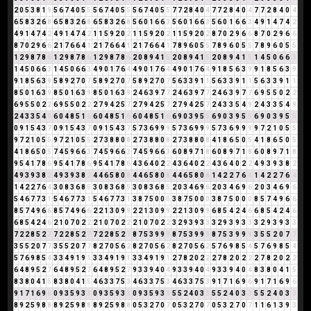
2
0
5
3
8
1
9
5
6
7
4
0
5
5
5
6
7
4
0
5
5
5
6
7
4
0
5
5
7
7
2
8
4
0
4
7
7
2
8
4
0
4
7
7
2
8
4
0
4
6
5
8
3
2
6
8
6
5
8
3
2
6
8
6
5
8
3
2
6
8
5
6
0
1
6
6
3
5
6
0
1
6
6
3
5
6
0
1
6
6
3
4
9
1
4
7
4
2
4
9
1
4
7
4
2
4
9
1
4
7
4
2
1
1
5
9
2
0
2
1
1
5
9
2
0
2
1
1
5
9
2
0
2
8
7
0
2
9
6
6
8
7
0
2
9
6
6
8
7
0
2
9
6
6
2
1
7
6
6
4
1
2
1
7
6
6
4
1
2
1
7
6
6
4
1
7
8
9
6
0
5
5
7
8
9
6
0
5
5
7
8
9
6
0
5
5
1
2
9
8
7
8
6
1
2
9
8
7
8
6
1
2
9
8
7
8
6
2
0
8
9
4
1
5
2
0
8
9
4
1
5
2
0
8
9
4
1
5
1
4
5
0
6
6
3
1
4
5
0
6
6
3
1
4
5
0
6
6
3
4
9
0
1
7
6
4
4
9
0
1
7
6
4
4
9
0
1
7
6
4
9
1
8
5
6
3
9
9
1
8
5
6
3
9
9
1
8
5
6
3
9
5
8
9
2
7
0
7
5
8
9
2
7
0
7
5
8
9
2
7
0
7
5
6
3
3
9
1
1
5
6
3
3
9
1
1
5
6
3
3
9
1
1
8
5
0
1
6
3
9
8
5
0
1
6
3
9
8
5
0
1
6
3
9
2
4
6
3
9
7
7
2
4
6
3
9
7
7
2
4
6
3
9
7
7
6
9
5
5
0
2
2
6
9
5
5
0
2
2
6
9
5
5
0
2
2
2
7
9
4
2
5
7
2
7
9
4
2
5
7
2
7
9
4
2
5
7
2
4
3
3
5
4
9
2
4
3
3
5
4
9
2
4
3
3
5
4
9
6
0
4
8
5
1
6
6
0
4
8
5
1
6
6
0
4
8
5
1
6
6
9
0
3
9
5
5
6
9
0
3
9
5
5
6
9
0
3
9
5
5
0
9
1
5
4
3
7
0
9
1
5
4
3
7
0
9
1
5
4
3
7
5
7
3
6
9
9
9
5
7
3
6
9
9
9
5
7
3
6
9
9
9
9
7
2
1
0
5
5
9
7
2
1
0
5
5
9
7
2
1
0
5
5
2
7
3
8
8
0
8
2
7
3
8
8
0
8
2
7
3
8
8
0
8
4
1
8
6
5
0
5
4
1
8
6
5
0
5
4
1
8
6
5
0
5
7
4
5
9
6
6
3
7
4
5
9
6
6
3
7
4
5
9
6
6
3
6
0
8
9
7
1
8
6
0
8
9
7
1
8
6
0
8
9
7
1
8
9
5
4
1
7
8
6
9
5
4
1
7
8
6
9
5
4
1
7
8
6
4
3
6
4
0
2
2
4
3
6
4
0
2
2
4
3
6
4
0
2
2
4
9
3
9
3
8
2
4
9
3
9
3
8
2
4
9
3
9
3
8
2
4
4
6
5
8
0
8
4
4
6
5
8
0
8
4
4
6
5
8
0
8
1
4
2
2
7
6
4
1
4
2
2
7
6
4
1
4
2
2
7
6
4
3
0
8
3
6
8
5
3
0
8
3
6
8
5
3
0
8
3
6
8
5
2
0
3
4
6
9
6
2
0
3
4
6
9
6
2
0
3
4
6
9
6
5
4
6
7
7
3
1
5
4
6
7
7
3
1
5
4
6
7
7
3
1
3
8
7
5
0
0
0
3
8
7
5
0
0
0
3
8
7
5
0
0
0
8
5
7
4
9
6
6
8
5
7
4
9
6
6
8
5
7
4
9
6
6
2
2
1
3
0
9
9
2
2
1
3
0
9
9
2
2
1
3
0
9
9
6
8
5
4
2
4
6
6
8
5
4
2
4
6
6
8
5
4
2
4
6
2
1
0
7
0
2
2
2
1
0
7
0
2
2
2
1
0
7
0
2
2
3
2
9
3
9
3
3
3
2
9
3
9
3
3
3
2
9
3
9
3
3
7
2
2
8
5
2
7
7
2
2
8
5
2
7
7
2
2
8
5
2
7
8
7
5
3
9
9
9
8
7
5
3
9
9
9
8
7
5
3
9
9
9
3
5
5
2
0
7
7
3
5
5
2
0
7
7
3
5
5
2
0
7
7
8
2
7
0
5
6
2
8
2
7
0
5
6
2
8
2
7
0
5
6
2
5
7
6
9
8
5
4
5
7
6
9
8
5
4
5
7
6
9
8
5
4
3
3
4
9
1
9
1
3
3
4
9
1
9
1
3
3
4
9
1
9
1
2
7
8
2
0
2
2
2
7
8
2
0
2
2
2
7
8
2
0
2
2
6
4
8
9
5
2
7
6
4
8
9
5
2
7
6
4
8
9
5
2
7
9
3
3
9
4
0
4
9
3
3
9
4
0
4
9
3
3
9
4
0
4
8
3
8
0
4
1
5
8
3
8
0
4
1
5
8
3
8
0
4
1
5
4
6
3
3
7
5
3
4
6
3
3
7
5
3
4
6
3
3
7
5
3
9
1
7
1
6
9
6
9
1
7
1
6
9
6
9
1
7
1
6
9
6
0
9
3
5
9
3
3
0
9
3
5
9
3
3
0
9
3
5
9
3
3
5
5
2
4
0
3
3
5
5
2
4
0
3
3
5
5
2
4
0
3
3
8
9
2
5
9
8
8
8
9
2
5
9
8
8
8
9
2
5
9
8
8
0
5
3
2
7
0
7
0
5
3
2
7
0
7
0
5
3
2
7
0
7
1
1
6
1
3
9
3