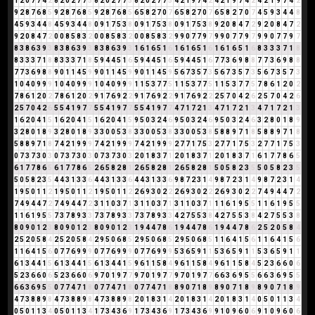
1
2
0
7
7
4
2
8
2
0
2
7
7
5
8
2
0
2
7
7
5
8
2
0
2
7
7
5
4
2
1
9
7
4
2
4
2
1
9
7
4
2
4
2
1
9
7
4
2
9
2
8
7
6
8
5
9
2
8
7
6
8
5
9
2
8
7
6
8
5
6
5
8
2
7
0
7
6
5
8
2
7
0
7
6
5
8
2
7
0
7
4
5
9
3
4
4
8
4
5
9
3
4
4
8
4
5
9
3
4
4
8
0
9
1
7
5
3
8
0
9
1
7
5
3
8
0
9
1
7
5
3
8
9
2
0
8
4
7
2
9
2
0
8
4
7
2
9
2
0
8
4
7
2
0
0
8
5
8
3
2
0
0
8
5
8
3
2
0
0
8
5
8
3
2
9
9
0
7
7
9
7
9
9
0
7
7
9
7
9
9
0
7
7
9
7
8
3
8
6
3
9
3
8
3
8
6
3
9
3
8
3
8
6
3
9
3
1
6
1
6
5
1
6
1
6
1
6
5
1
6
1
6
1
6
5
1
6
8
3
3
3
7
1
8
8
3
3
3
7
1
8
8
3
3
3
7
1
8
5
9
4
4
5
1
6
5
9
4
4
5
1
6
5
9
4
4
5
1
6
7
7
3
6
9
8
8
7
7
3
6
9
8
8
7
7
3
6
9
8
8
9
0
1
1
4
5
9
9
0
1
1
4
5
9
9
0
1
1
4
5
9
5
6
7
3
5
7
3
5
6
7
3
5
7
3
5
6
7
3
5
7
3
1
0
4
0
9
9
9
1
0
4
0
9
9
9
1
0
4
0
9
9
9
1
1
5
3
7
7
5
1
1
5
3
7
7
5
1
1
5
3
7
7
5
7
8
6
1
2
0
2
7
8
6
1
2
0
2
7
8
6
1
2
0
2
9
1
7
6
9
2
2
9
1
7
6
9
2
2
9
1
7
6
9
2
2
2
5
7
0
4
2
6
2
5
7
0
4
2
6
2
5
7
0
4
2
6
5
5
4
1
9
7
7
5
5
4
1
9
7
7
5
5
4
1
9
7
7
4
7
1
7
2
1
3
4
7
1
7
2
1
3
4
7
1
7
2
1
3
1
6
2
0
4
1
5
1
6
2
0
4
1
5
1
6
2
0
4
1
5
9
5
0
3
2
4
6
9
5
0
3
2
4
6
9
5
0
3
2
4
6
3
2
8
0
1
8
9
3
2
8
0
1
8
9
3
2
8
0
1
8
9
3
3
0
0
5
3
8
3
3
0
0
5
3
8
3
3
0
0
5
3
8
5
8
8
9
7
1
8
5
8
8
9
7
1
8
5
8
8
9
7
1
8
7
4
2
1
9
9
9
7
4
2
1
9
9
9
7
4
2
1
9
9
9
2
7
7
1
7
5
3
2
7
7
1
7
5
3
2
7
7
1
7
5
3
0
7
3
7
3
0
3
0
7
3
7
3
0
3
0
7
3
7
3
0
3
2
0
1
8
3
7
1
2
0
1
8
3
7
1
2
0
1
8
3
7
1
6
1
7
7
8
6
5
6
1
7
7
8
6
5
6
1
7
7
8
6
5
2
6
5
8
2
8
1
2
6
5
8
2
8
1
2
6
5
8
2
8
1
5
0
5
8
2
3
5
5
0
5
8
2
3
5
5
0
5
8
2
3
5
4
4
3
1
3
3
6
4
4
3
1
3
3
6
4
4
3
1
3
3
6
9
8
7
2
3
1
4
9
8
7
2
3
1
4
9
8
7
2
3
1
4
1
9
5
0
1
1
2
1
9
5
0
1
1
2
1
9
5
0
1
1
2
2
6
9
3
0
2
2
2
6
9
3
0
2
2
2
6
9
3
0
2
2
7
4
9
4
4
7
2
7
4
9
4
4
7
2
7
4
9
4
4
7
2
3
1
1
0
3
7
1
3
1
1
0
3
7
1
3
1
1
0
3
7
1
1
1
6
1
9
5
5
1
1
6
1
9
5
5
1
1
6
1
9
5
5
7
3
7
8
9
3
3
7
3
7
8
9
3
3
7
3
7
8
9
3
3
4
2
7
5
5
3
8
4
2
7
5
5
3
8
4
2
7
5
5
3
8
8
0
9
0
1
2
3
8
0
9
0
1
2
3
8
0
9
0
1
2
3
1
9
4
4
7
8
6
1
9
4
4
7
8
6
1
9
4
4
7
8
6
2
5
2
0
5
8
4
2
5
2
0
5
8
4
2
5
2
0
5
8
4
2
9
5
0
6
8
5
2
9
5
0
6
8
5
2
9
5
0
6
8
5
1
1
6
4
1
5
6
1
1
6
4
1
5
6
1
1
6
4
1
5
6
0
7
7
6
9
9
9
0
7
7
6
9
9
9
0
7
7
6
9
9
9
5
3
6
5
9
1
1
5
3
6
5
9
1
1
5
3
6
5
9
1
1
6
1
3
4
4
1
5
6
1
3
4
4
1
5
6
1
3
4
4
1
5
9
6
1
1
5
8
4
9
6
1
1
5
8
4
9
6
1
1
5
8
4
5
2
3
6
6
0
6
5
2
3
6
6
0
6
5
2
3
6
6
0
6
9
7
0
1
9
7
7
9
7
0
1
9
7
7
9
7
0
1
9
7
7
6
6
3
6
9
5
5
6
6
3
6
9
5
5
6
6
3
6
9
5
5
0
7
7
4
7
1
8
0
7
7
4
7
1
8
0
7
7
4
7
1
8
8
9
0
7
1
8
9
8
9
0
7
1
8
9
8
9
0
7
1
8
9
4
7
3
8
8
9
8
4
7
3
8
8
9
8
4
7
3
8
8
9
8
2
0
1
8
3
1
4
2
0
1
8
3
1
4
2
0
1
8
3
1
4
0
5
0
1
1
3
4
0
5
0
1
1
3
4
0
5
0
1
1
3
4
1
7
3
4
3
6
9
1
7
3
4
3
6
9
1
7
3
4
3
6
9
9
1
0
9
6
0
6
9
1
0
9
6
0
6