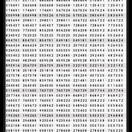
5
3
7
1
3
7
1
5
3
7
1
3
7
1
6
8
0
6
0
4
4
6
8
0
6
0
4
4
6
8
0
6
0
4
4
3
1
0
6
9
1
1
3
1
0
6
9
1
1
3
1
0
6
9
1
1
3
6
3
6
0
8
8
3
6
3
6
0
8
8
3
6
3
6
0
8
8
1
2
5
4
1
2
3
1
2
5
4
1
2
3
1
2
5
4
1
2
3
1
7
4
6
9
1
1
1
7
4
6
9
1
1
1
7
4
6
9
1
1
5
6
7
0
2
4
6
5
6
7
0
2
4
6
5
6
7
0
2
4
6
5
0
0
9
9
8
8
5
0
0
9
9
8
8
5
0
0
9
9
8
8
0
7
0
5
2
6
8
0
7
0
5
2
6
8
0
7
0
5
2
6
8
3
8
3
6
9
9
9
3
8
3
6
9
9
9
3
8
3
6
9
9
9
2
9
8
0
1
1
2
2
9
8
0
1
1
2
2
9
8
0
1
1
2
6
5
6
7
2
2
4
6
5
6
7
2
2
4
6
5
6
7
2
2
4
5
4
5
4
3
7
1
5
4
5
4
3
7
1
5
4
5
4
3
7
1
7
2
8
6
0
9
9
7
2
8
6
0
9
9
7
2
8
6
0
9
9
7
7
3
0
0
5
5
7
7
3
0
0
5
5
7
7
3
0
0
5
5
8
5
6
2
0
8
8
8
5
6
2
0
8
8
8
5
6
2
0
8
8
8
2
4
5
9
2
2
8
2
4
5
9
2
2
8
2
4
5
9
2
2
7
5
2
3
2
3
5
7
5
2
3
2
3
5
7
5
2
3
2
3
5
3
5
2
6
0
4
4
3
5
2
6
0
4
4
3
5
2
6
0
4
4
8
0
4
7
0
1
1
8
0
4
7
0
1
1
8
0
4
7
0
1
1
0
4
9
1
8
1
9
0
4
9
1
8
1
9
0
4
9
1
8
1
9
8
6
6
4
2
4
6
8
6
6
4
2
4
6
8
6
6
4
2
4
6
2
0
7
9
3
2
5
2
0
7
9
3
2
5
2
0
7
9
3
2
5
9
2
6
9
3
5
8
9
2
6
9
3
5
8
9
2
6
9
3
5
8
5
0
5
3
5
9
5
5
0
5
3
5
9
5
5
0
5
3
5
9
5
3
5
5
9
9
4
4
3
5
5
9
9
4
4
3
5
5
9
9
4
4
5
0
3
4
0
2
2
5
0
3
4
0
2
2
5
0
3
4
0
2
2
2
9
2
4
8
5
4
2
9
2
4
8
5
4
2
9
2
4
8
5
4
4
8
2
9
6
5
2
4
8
2
9
6
5
2
4
8
2
9
6
5
2
6
5
9
5
2
8
1
6
5
9
5
2
8
1
6
5
9
5
2
8
1
8
9
3
9
1
6
7
8
9
3
9
1
6
7
8
9
3
9
1
6
7
2
5
6
7
3
9
3
2
5
6
7
3
9
3
2
5
6
7
3
9
3
3
2
2
1
9
3
3
3
2
2
1
9
3
3
3
2
2
1
9
3
3
2
5
1
8
1
8
9
2
5
1
8
1
8
9
2
5
1
8
1
8
9
0
9
1
6
4
0
4
0
9
1
6
4
0
4
0
9
1
6
4
0
4
4
2
7
3
7
8
6
4
2
7
3
7
8
6
4
2
7
3
7
8
6
1
8
5
2
0
9
9
1
8
5
2
0
9
9
1
8
5
2
0
9
9
4
0
7
3
3
5
8
4
0
7
3
3
5
8
4
0
7
3
3
5
8
8
3
9
7
0
0
0
8
3
9
7
0
0
0
8
3
9
7
0
0
0
2
2
1
4
8
1
9
2
2
1
4
8
1
9
2
2
1
4
8
1
9
2
6
4
0
4
5
9
2
6
4
0
4
5
9
2
6
4
0
4
5
9
0
4
6
0
6
5
2
0
4
6
0
6
5
2
0
4
6
0
6
5
2
5
1
1
6
6
5
2
5
1
1
6
6
5
2
5
1
1
6
6
5
2
7
6
3
7
2
9
2
7
6
3
7
2
9
2
7
6
3
7
2
9
2
2
0
7
7
4
4
8
2
0
7
7
4
4
8
2
0
7
7
4
4
8
5
0
3
1
8
9
8
5
0
3
1
8
9
8
5
0
3
1
8
9
8
8
6
8
9
2
7
9
8
6
8
9
2
7
9
8
6
8
9
2
7
9
7
6
0
5
5
7
3
7
6
0
5
5
7
3
7
6
0
5
5
7
3
2
0
8
2
2
2
4
2
0
8
2
2
2
4
2
0
8
2
2
2
4
1
6
9
6
7
2
9
1
6
9
6
7
2
9
1
6
9
6
7
2
9
5
4
8
9
6
2
8
5
4
8
9
6
2
8
5
4
8
9
6
2
8
0
0
5
8
6
5
2
0
0
5
8
6
5
2
0
0
5
8
6
5
2
9
9
8
3
3
0
3
9
9
8
3
3
0
3
9
9
8
3
3
0
3
5
7
3
4
0
3
3
5
7
3
4
0
3
3
5
7
3
4
0
3
3
1
9
0
2
6
3
9
1
9
0
2
6
3
9
1
9
0
2
6
3
9
5
4
0
3
3
5
8
5
4
0
3
3
5
8
5
4
0
3
3
5
8
2
9
6
8
8
8
7
2
9
6
8
8
8
7
2
9
6
8
8
8
7
9
2
3
5
4
4
8
9
2
3
5
4
4
8
9
2
3
5
4
4
8
0
0
2
1
0
8
8
0
0
2
1
0
8
8
0
0
2
1
0
8
8
9
5
5
5
4
1
5
9
5
5
5
4
1
5
9
5
5
5
4
1
5
3
5
0
7
3
0
3
3
5
0
7
3
0
3
3
5
0
7
3
0
3
0
0
8
1
5
9
5
0
0
8
1
5
9
5
0
0
8
1
5
9
5
2
7
8
6
0
8
8
2
7
8
6
0
8
8
2
7
8
6
0
8
8
7
6
0
2
2
5
7