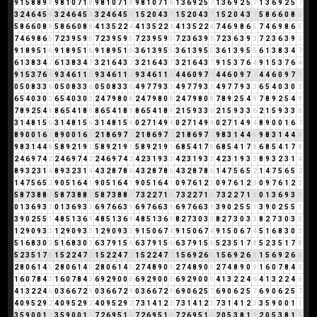
9
1
5
8
8
9
8
9
8
1
0
7
1
8
9
8
1
0
7
1
8
9
8
1
0
7
1
8
1
3
6
9
2
5
7
1
3
6
9
2
5
7
1
3
6
9
2
5
7
3
2
4
6
4
5
9
3
2
4
6
4
5
9
3
2
4
6
4
5
9
1
5
2
0
4
3
7
1
5
2
0
4
3
7
1
5
2
0
4
3
7
5
8
6
6
0
8
8
5
8
6
6
0
8
8
5
8
6
6
0
8
8
4
1
3
5
2
2
4
4
1
3
5
2
2
4
4
1
3
5
2
2
4
7
4
6
9
8
6
5
7
4
6
9
8
6
5
7
4
6
9
8
6
5
7
2
3
9
5
9
5
7
2
3
9
5
9
5
7
2
3
9
5
9
5
7
2
3
6
3
9
3
7
2
3
6
3
9
3
7
2
3
6
3
9
3
9
1
8
9
5
1
6
9
1
8
9
5
1
6
9
1
8
9
5
1
6
3
6
1
3
9
5
5
3
6
1
3
9
5
5
3
6
1
3
9
5
5
6
1
3
8
3
4
7
6
1
3
8
3
4
7
6
1
3
8
3
4
7
3
2
1
6
4
3
7
3
2
1
6
4
3
7
3
2
1
6
4
3
7
9
1
5
3
7
6
4
9
1
5
3
7
6
4
9
1
5
3
7
6
4
9
3
4
6
1
1
2
9
3
4
6
1
1
2
9
3
4
6
1
1
2
4
4
6
0
9
7
7
4
4
6
0
9
7
7
4
4
6
0
9
7
7
0
5
0
8
3
3
6
0
5
0
8
3
3
6
0
5
0
8
3
3
6
4
9
7
7
9
3
3
4
9
7
7
9
3
3
4
9
7
7
9
3
3
6
5
4
0
3
0
3
6
5
4
0
3
0
3
6
5
4
0
3
0
3
2
4
7
9
8
0
8
2
4
7
9
8
0
8
2
4
7
9
8
0
8
7
8
9
2
5
4
9
7
8
9
2
5
4
9
7
8
9
2
5
4
9
8
6
5
4
1
8
9
8
6
5
4
1
8
9
8
6
5
4
1
8
9
2
1
5
9
3
3
6
2
1
5
9
3
3
6
2
1
5
9
3
3
6
3
1
4
8
1
5
6
3
1
4
8
1
5
6
3
1
4
8
1
5
6
0
2
7
1
4
9
4
0
2
7
1
4
9
4
0
2
7
1
4
9
4
8
9
0
0
1
6
7
8
9
0
0
1
6
7
8
9
0
0
1
6
7
2
1
8
6
9
7
7
2
1
8
6
9
7
7
2
1
8
6
9
7
7
9
8
3
1
4
4
8
9
8
3
1
4
4
8
9
8
3
1
4
4
8
5
8
9
2
1
9
1
5
8
9
2
1
9
1
5
8
9
2
1
9
1
6
8
5
4
1
7
8
6
8
5
4
1
7
8
6
8
5
4
1
7
8
2
4
6
9
7
4
2
2
4
6
9
7
4
2
2
4
6
9
7
4
2
4
2
3
1
9
3
3
4
2
3
1
9
3
3
4
2
3
1
9
3
3
8
9
3
2
3
1
4
8
9
3
2
3
1
4
8
9
3
2
3
1
4
4
3
2
8
7
8
6
4
3
2
8
7
8
6
4
3
2
8
7
8
6
1
4
7
5
6
5
2
1
4
7
5
6
5
2
1
4
7
5
6
5
2
9
0
5
1
6
4
1
9
0
5
1
6
4
1
9
0
5
1
6
4
1
0
9
7
6
1
2
3
0
9
7
6
1
2
3
0
9
7
6
1
2
3
5
8
7
3
8
8
7
5
8
7
3
8
8
7
5
8
7
3
8
8
7
7
3
2
2
7
1
8
7
3
2
2
7
1
8
7
3
2
2
7
1
8
0
1
3
6
9
3
3
0
1
3
6
9
3
3
0
1
3
6
9
3
3
6
9
7
6
6
3
9
6
9
7
6
6
3
9
6
9
7
6
6
3
9
3
9
0
2
5
5
1
3
9
0
2
5
5
1
3
9
0
2
5
5
1
4
8
5
1
3
6
9
4
8
5
1
3
6
9
4
8
5
1
3
6
9
8
2
7
3
0
3
3
8
2
7
3
0
3
3
8
2
7
3
0
3
3
1
2
9
0
9
3
3
1
2
9
0
9
3
3
1
2
9
0
9
3
3
9
1
5
0
6
7
4
9
1
5
0
6
7
4
9
1
5
0
6
7
4
5
1
6
8
3
0
3
5
1
6
8
3
0
3
5
1
6
8
3
0
3
6
3
7
9
1
5
6
6
3
7
9
1
5
6
6
3
7
9
1
5
6
5
2
3
5
1
7
8
5
2
3
5
1
7
8
5
2
3
5
1
7
8
1
5
2
2
4
7
2
1
5
2
2
4
7
2
1
5
2
2
4
7
2
1
5
6
9
2
6
8
1
5
6
9
2
6
8
1
5
6
9
2
6
8
2
8
0
6
1
4
5
2
8
0
6
1
4
5
2
8
0
6
1
4
5
2
7
4
8
9
0
9
2
7
4
8
9
0
9
2
7
4
8
9
0
9
1
6
0
7
8
4
3
1
6
0
7
8
4
3
1
6
0
7
8
4
3
6
9
2
9
0
0
0
6
9
2
9
0
0
0
6
9
2
9
0
0
0
4
1
3
2
2
4
6
4
1
3
2
2
4
6
4
1
3
2
2
4
6
0
3
6
6
7
2
9
0
3
6
6
7
2
9
0
3
6
6
7
2
9
6
9
0
6
2
5
7
6
9
0
6
2
5
7
6
9
0
6
2
5
7
4
0
9
5
2
9
2
4
0
9
5
2
9
2
4
0
9
5
2
9
2
7
3
1
4
1
2
3
7
3
1
4
1
2
3
7
3
1
4
1
2
3
3
5
9
0
0
1
1
3
5
9
0
0
1
1
3
5
9
0
0
1
1
7
2
6
9
5
1
6
7
2
6
9
5
1
6
7
2
6
9
5
1
6
2
0
5
3
8
1
9
2
0
5
3
8
1
9