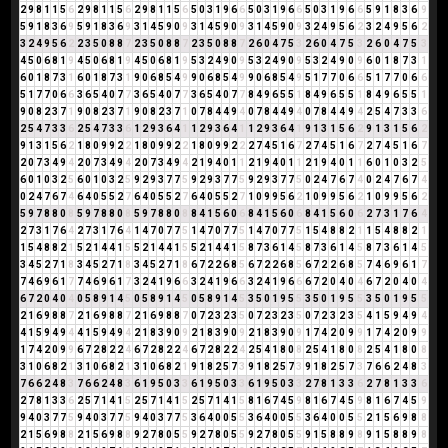
2
9
8
1
1
5
6
2
9
8
1
1
5
6
2
9
8
1
1
5
6
5
0
3
1
9
6
6
5
0
3
1
9
6
6
5
0
3
1
9
6
6
5
9
1
8
3
6
9
5
9
1
8
3
6
9
5
9
1
8
3
6
9
3
1
4
5
9
0
9
3
1
4
5
9
0
9
3
1
4
5
9
0
9
3
2
4
9
5
6
2
3
2
4
9
5
6
2
3
2
4
9
5
6
2
2
3
5
0
8
8
7
2
3
5
0
8
8
7
2
3
5
0
8
8
7
2
6
0
4
7
5
3
2
6
0
4
7
5
3
2
6
0
4
7
5
3
4
5
0
6
8
1
9
4
5
0
6
8
1
9
4
5
0
6
8
1
9
5
3
2
4
9
0
9
5
3
2
4
9
0
9
5
3
2
4
9
0
9
6
0
1
8
7
3
1
6
0
1
8
7
3
1
6
0
1
8
7
3
1
9
0
6
8
5
4
9
9
0
6
8
5
4
9
9
0
6
8
5
4
9
5
1
7
7
0
6
6
5
1
7
7
0
6
6
5
1
7
7
0
6
6
3
6
5
4
0
7
7
3
6
5
4
0
7
7
3
6
5
4
0
7
7
8
4
9
6
5
5
1
8
4
9
6
5
5
1
8
4
9
6
5
5
1
9
0
8
2
3
7
1
9
0
8
2
3
7
1
9
0
8
2
3
7
1
0
7
8
4
4
9
4
0
7
8
4
4
9
4
0
7
8
4
4
9
4
2
5
4
7
3
3
6
2
5
4
7
3
3
6
2
5
4
7
3
3
6
1
2
9
3
6
4
1
1
2
9
3
6
4
1
1
2
9
3
6
4
1
9
1
3
1
5
6
2
9
1
3
1
5
6
2
9
1
3
1
5
6
2
1
8
0
9
9
2
2
1
8
0
9
9
2
2
1
8
0
9
9
2
2
2
7
4
5
1
6
7
2
7
4
5
1
6
7
2
7
4
5
1
6
7
2
0
7
3
4
9
4
2
0
7
3
4
9
4
2
0
7
3
4
9
4
2
1
9
4
0
1
1
2
1
9
4
0
1
1
2
1
9
4
0
1
1
6
0
1
0
3
2
5
6
0
1
0
3
2
5
6
0
1
0
3
2
5
9
2
9
3
7
7
5
9
2
9
3
7
7
5
9
2
9
3
7
7
5
0
2
4
7
6
7
4
0
2
4
7
6
7
4
0
2
4
7
6
7
4
6
4
0
5
5
2
7
6
4
0
5
5
2
7
6
4
0
5
5
2
7
1
0
9
9
5
6
2
1
0
9
9
5
6
2
1
0
9
9
5
6
2
5
9
7
8
8
0
8
5
9
7
8
8
0
8
5
9
7
8
8
0
8
8
4
1
5
6
0
6
8
4
1
5
6
0
6
8
4
1
5
6
0
6
2
7
3
1
7
6
4
2
7
3
1
7
6
4
2
7
3
1
7
6
4
1
4
7
0
7
7
5
1
4
7
0
7
7
5
1
4
7
0
7
7
5
1
5
4
8
8
2
1
1
5
4
8
8
2
1
1
5
4
8
8
2
1
5
2
1
4
4
1
5
5
2
1
4
4
1
5
5
2
1
4
4
1
5
8
7
3
6
1
4
5
8
7
3
6
1
4
5
8
7
3
6
1
4
5
3
4
5
2
7
1
8
3
4
5
2
7
1
8
3
4
5
2
7
1
8
6
7
2
2
6
8
5
6
7
2
2
6
8
5
6
7
2
2
6
8
5
7
4
6
9
6
1
7
7
4
6
9
6
1
7
7
4
6
9
6
1
7
3
2
4
1
9
6
6
3
2
4
1
9
6
6
3
2
4
1
9
6
6
6
7
2
0
4
0
4
6
7
2
0
4
0
4
6
7
2
0
4
0
4
0
5
8
9
1
4
5
0
5
8
9
1
4
5
0
5
8
9
1
4
5
3
5
0
1
9
5
5
3
5
0
1
9
5
5
3
5
0
1
9
5
5
2
1
6
9
8
8
7
2
1
6
9
8
8
7
2
1
6
9
8
8
7
0
7
2
3
2
3
5
0
7
2
3
2
3
5
0
7
2
3
2
3
5
4
1
5
9
4
9
4
4
1
5
9
4
9
4
4
1
5
9
4
9
4
2
1
8
3
9
0
9
2
1
8
3
9
0
9
2
1
8
3
9
0
9
1
7
4
2
0
9
9
1
7
4
2
0
9
9
1
7
4
2
0
9
9
6
7
2
8
2
2
4
6
7
2
8
2
2
4
6
7
2
8
2
2
4
2
5
4
1
8
0
8
2
5
4
1
8
0
8
2
5
4
1
8
0
8
3
1
0
6
8
2
1
3
1
0
6
8
2
1
3
1
0
6
8
2
1
9
1
8
2
5
7
3
9
1
8
2
5
7
3
9
1
8
2
5
7
3
7
6
6
2
4
8
3
7
6
6
2
4
8
3
7
6
6
2
4
8
3
6
1
9
5
0
3
3
6
1
9
5
0
3
3
6
1
9
5
0
3
3
2
7
8
1
3
3
6
2
7
8
1
3
3
6
2
7
8
1
3
3
6
2
5
7
1
4
1
5
2
5
7
1
4
1
5
2
5
7
1
4
1
5
8
1
6
7
4
5
9
8
1
6
7
4
5
9
8
1
6
7
4
5
9
9
4
0
3
7
7
5
9
4
0
3
7
7
5
9
4
0
3
7
7
5
3
6
4
0
0
5
5
3
6
4
0
0
5
5
3
6
4
0
0
5
5
2
1
5
6
9
8
8
2
1
5
6
9
8
8
2
1
5
6
9
8
8
9
2
7
8
0
5
5
9
2
7
8
0
5
5
9
2
7
8
0
5
5
9
1
5
8
8
9
8
9
1
5
8
8
9
8