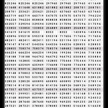
8
2
5
2
4
6
1
8
2
5
2
4
6
1
8
2
5
2
4
6
1
2
9
7
9
6
5
2
2
9
7
9
6
5
2
2
9
7
9
6
5
2
4
1
1
6
4
8
3
4
1
1
6
4
8
3
4
1
1
6
4
8
3
6
3
1
8
8
2
1
6
3
1
8
8
2
1
6
3
1
8
8
2
1
2
0
8
7
0
1
1
2
0
8
7
0
1
1
2
0
8
7
0
1
1
2
3
3
6
2
1
3
2
3
3
6
2
1
3
2
3
3
6
2
1
3
6
3
7
6
6
3
9
6
3
7
6
6
3
9
6
3
7
6
6
3
9
6
6
3
7
1
9
1
6
6
3
7
1
9
1
6
6
3
7
1
9
1
5
4
7
0
7
5
3
5
4
7
0
7
5
3
5
4
7
0
7
5
3
7
9
6
2
2
4
6
7
9
6
2
2
4
6
7
9
6
2
2
4
6
8
5
8
8
3
8
2
8
5
8
8
3
8
2
8
5
8
8
3
8
2
4
3
2
5
5
7
3
4
3
2
5
5
7
3
4
3
2
5
5
7
3
3
2
9
5
9
4
4
3
2
9
5
9
4
4
3
2
9
5
9
4
4
3
1
7
5
9
6
6
3
1
7
5
9
6
6
3
1
7
5
9
6
6
1
3
3
8
5
0
5
1
3
3
8
5
0
5
1
3
3
8
5
0
5
2
5
6
8
8
9
8
2
5
6
8
8
9
8
2
5
6
8
8
9
8
3
4
1
6
1
9
1
3
4
1
6
1
9
1
3
4
1
6
1
9
1
8
3
5
3
0
8
3
5
3
0
8
3
5
3
0
1
4
3
8
9
6
6
1
4
3
8
9
6
6
1
4
3
8
9
6
6
5
9
5
3
1
8
9
5
9
5
3
1
8
9
5
9
5
3
1
8
9
7
1
7
6
5
6
2
7
1
7
6
5
6
2
7
1
7
6
5
6
2
4
8
2
4
1
1
2
4
8
2
4
1
1
2
4
8
2
4
1
1
2
5
3
1
1
9
4
4
5
3
1
1
9
4
4
5
3
1
1
9
4
4
8
7
4
1
4
7
2
8
7
4
1
4
7
2
8
7
4
1
4
7
2
5
4
4
3
3
6
9
5
4
4
3
3
6
9
5
4
4
3
3
6
9
0
2
8
8
5
5
1
0
2
8
8
5
5
1
0
2
8
8
5
5
1
7
5
8
3
7
4
2
7
5
8
3
7
4
2
7
5
8
3
7
4
2
1
6
8
6
8
2
1
1
6
8
6
8
2
1
1
6
8
6
8
2
1
6
6
6
2
3
4
7
6
6
6
2
3
4
7
6
6
6
2
3
4
7
1
9
9
2
4
6
1
1
9
9
2
4
6
1
1
9
9
2
4
6
1
7
1
8
1
8
8
7
7
1
8
1
8
8
7
7
1
8
1
8
8
7
9
6
4
7
9
2
2
9
6
4
7
9
2
2
9
6
4
7
9
2
2
0
3
0
8
8
4
3
0
3
0
8
8
4
3
0
3
0
8
8
4
3
1
0
2
8
0
5
5
1
0
2
8
0
5
5
1
0
2
8
0
5
5
7
7
5
4
4
4
8
7
7
5
4
4
4
8
7
7
5
4
4
4
8
6
3
5
9
0
9
9
6
3
5
9
0
9
9
6
3
5
9
0
9
9
7
7
4
6
9
8
8
7
7
4
6
9
8
8
7
7
4
6
9
8
8
8
9
0
9
1
6
7
8
9
0
9
1
6
7
8
9
0
9
1
6
7
2
6
3
9
6
5
2
2
6
3
9
6
5
2
2
6
3
9
6
5
2
8
1
9
1
4
8
3
8
1
9
1
4
8
3
8
1
9
1
4
8
3
0
7
0
8
0
2
2
0
7
0
8
0
2
2
0
7
0
8
0
2
2
9
7
6
9
5
5
1
9
7
6
9
5
5
1
9
7
6
9
5
5
1
5
3
3
7
0
3
3
5
3
3
7
0
3
3
5
3
3
7
0
3
3
1
8
4
9
3
0
3
1
8
4
9
3
0
3
1
8
4
9
3
0
3
3
2
8
5
2
0
2
3
2
8
5
2
0
2
3
2
8
5
2
0
2
6
0
0
8
9
5
5
6
0
0
8
9
5
5
6
0
0
8
9
5
5
2
7
8
5
1
4
5
2
7
8
5
1
4
5
2
7
8
5
1
4
5
8
1
4
1
3
6
9
8
1
4
1
3
6
9
8
1
4
1
3
6
9
3
6
8
9
2
6
8
3
6
8
9
2
6
8
3
6
8
9
2
6
8
6
3
7
3
5
7
3
6
3
7
3
5
7
3
6
3
7
3
5
7
3
0
4
5
0
7
4
2
0
4
5
0
7
4
2
0
4
5
0
7
4
2
3
9
9
9
3
1
4
3
9
9
9
3
1
4
3
9
9
9
3
1
4
0
2
9
4
8
1
9
0
2
9
4
8
1
9
0
2
9
4
8
1
9
5
1
4
1
6
8
5
5
1
4
1
6
8
5
5
1
4
1
6
8
5
8
0
0
9
6
9
6
8
0
0
9
6
9
6
8
0
0
9
6
9
6
9
2
4
0
3
2
5
9
2
4
0
3
2
5
9
2
4
0
3
2
5
2
8
7
6
4
0
4
2
8
7
6
4
0
4
2
8
7
6
4
0
4
9
6
9
2
3
5
8
9
6
9
2
3
5
8
9
6
9
2
3
5
8
2
8
7
3
2
1
3
2
8
7
3
2
1
3
2
8
7
3
2
1
3
3
7
8
0
8
3
2
3
7
8
0
8
3
2
3
7
8
0
8
3
2
5
1
6
6
3
8
2
5
1
6
6
3
8
2