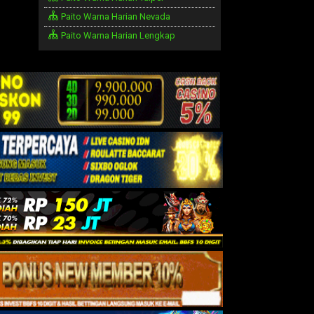
Paito Warna Harian Nevada
Paito Warna Harian Lengkap