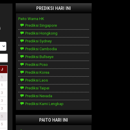
PREDIKSI HARI INI
Paito Warna HK
Prediksi Singapore
i
Prediksi Hongkong
Prediksi Sydney
Prediksi Cambodia
Prediksi Bullseye
Prediksi Pcso
J
Prediksi Korea
1
Prediksi Laos
1
Prediksi Taipei
3
Prediksi Nevada
3
Prediksi Kami Lengkap
3
5
PAITO HARI INI
5