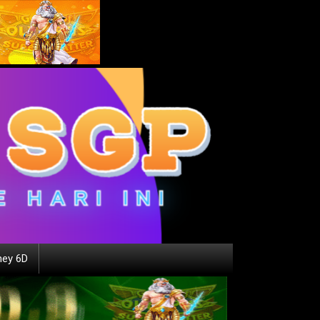
ney 6D