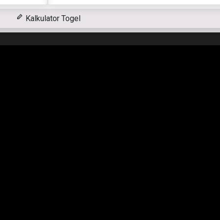
Kalkulator Togel