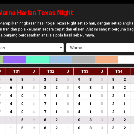
Warna Harian Texas Night
ampilkan ringkasan hasil togel Texas Night setiap hari, dengan setiap angka
tren dan pola keluaran secara cepat dan efisien. Alat ini sangat berguna bag
ka panjang berdasarkan analisis pola hasil sebelumnya.
J
TS1
J
TS2
J
TS3
J
TS4
6
6
8
5
3
2
5
9
3
3
8
2
6
6
8
5
3
2
5
9
3
3
8
2
7
4
0
4
7
1
8
4
1
5
2
1
7
4
0
4
7
1
8
4
1
5
2
1
7
4
0
4
7
1
8
4
1
5
2
1
1
1
8
9
8
2
1
0
3
3
3
2
1
1
8
9
8
2
1
0
3
3
3
2