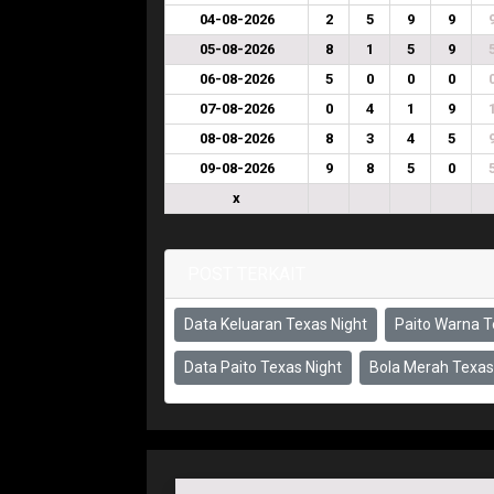
04-08-2026
2
5
9
9
05-08-2026
8
1
5
9
06-08-2026
5
0
0
0
07-08-2026
0
4
1
9
08-08-2026
8
3
4
5
09-08-2026
9
8
5
0
x
POST TERKAIT
Data Keluaran Texas Night
Paito Warna T
Data Paito Texas Night
Bola Merah Texas