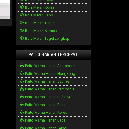
Bola Merah Korea
Bola Merah Laos
Bola Merah Taipei
Bola Merah Nevada
Bola Merah Togel Lengkap
PAITO HARIAN TERCEPAT
Paito Warna Harian Singapore
Paito Warna Harian Hongkong
Paito Warna Harian Sydney
Paito Warna Harian Cambodia
Paito Warna Harian Bullseye
Paito Warna Harian Pcso
Paito Warna Harian Korea
Paito Warna Harian Laos
Paito Warna Harian Taipei