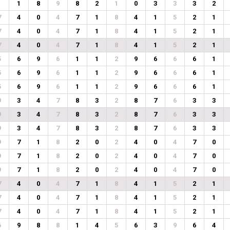
1
1
8
9
8
2
1
0
3
3
3
2
7
4
0
4
7
1
8
4
1
5
2
1
7
4
0
4
7
1
8
4
1
5
2
1
7
4
0
4
7
1
8
4
1
5
2
1
5
6
9
6
1
1
2
9
6
6
6
1
5
6
9
6
1
1
2
9
6
6
6
1
5
6
9
6
1
1
2
9
6
6
6
1
9
3
4
7
8
3
2
8
7
6
3
3
9
3
4
7
8
3
2
8
7
6
3
3
9
3
4
7
8
3
2
8
7
6
3
3
9
7
1
8
2
0
2
4
0
4
7
0
9
7
1
8
2
0
2
4
0
4
7
0
9
7
1
8
2
0
2
4
0
4
7
0
7
4
0
4
7
1
8
4
1
5
2
1
7
4
0
4
7
1
8
4
1
5
2
1
7
4
0
4
7
1
8
4
1
5
2
1
6
9
8
8
1
4
5
6
3
9
6
4