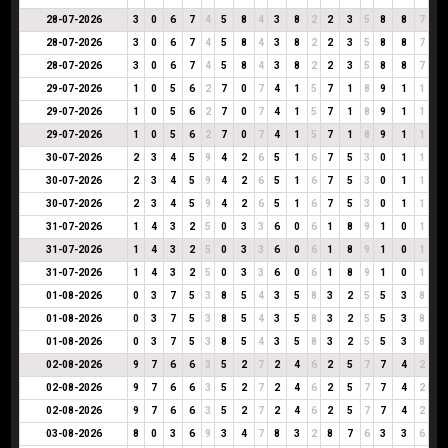
28-07-2026
3
0
6
7
4
5
8
4
3
8
2
2
3
5
8
8
7
28-07-2026
3
0
6
7
4
5
8
4
3
8
2
2
3
5
8
8
7
28-07-2026
3
0
6
7
4
5
8
4
3
8
2
2
3
5
8
8
7
29-07-2026
1
0
5
6
2
7
0
7
4
1
5
7
1
8
9
1
1
29-07-2026
1
0
5
6
2
7
0
7
4
1
5
7
1
8
9
1
1
29-07-2026
1
0
5
6
2
7
0
7
4
1
5
7
1
8
9
1
1
30-07-2026
2
3
4
5
9
4
2
6
5
1
6
7
5
3
0
1
1
30-07-2026
2
3
4
5
9
4
2
6
5
1
6
7
5
3
0
1
1
30-07-2026
2
3
4
5
9
4
2
6
5
1
6
7
5
3
0
1
1
31-07-2026
1
4
3
2
5
0
3
3
6
0
6
1
8
9
1
0
1
31-07-2026
1
4
3
2
5
0
3
3
6
0
6
1
8
9
1
0
1
31-07-2026
1
4
3
2
5
0
3
3
6
0
6
1
8
9
1
0
1
01-08-2026
0
3
7
5
3
8
5
4
3
5
8
3
2
5
5
3
8
01-08-2026
0
3
7
5
3
8
5
4
3
5
8
3
2
5
5
3
8
01-08-2026
0
3
7
5
3
8
5
4
3
5
8
3
2
5
5
3
8
02-08-2026
9
7
6
6
3
5
2
7
2
4
6
2
5
7
7
4
2
02-08-2026
9
7
6
6
3
5
2
7
2
4
6
2
5
7
7
4
2
02-08-2026
9
7
6
6
3
5
2
7
2
4
6
2
5
7
7
4
2
03-08-2026
8
0
3
6
9
3
4
7
8
3
2
8
7
6
3
3
6