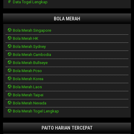
Data Togel Lengkap
BOLA MERAH
Bola Merah Singapore
Bola Merah HK
Bola Merah Sydney
Bola Merah Cambodia
Bola Merah Bullseye
Bola Merah Pcso
Bola Merah Korea
Bola Merah Laos
Bola Merah Taipei
Bola Merah Nevada
Bola Merah Togel Lengkap
PAITO HARIAN TERCEPAT