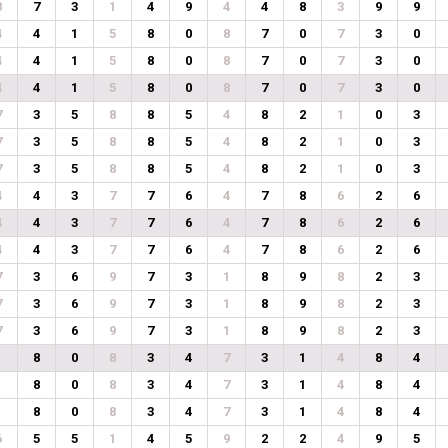
8
7
3
1
4
9
4
4
8
3
9
9
4
4
1
5
8
0
8
7
0
7
3
0
4
4
1
5
8
0
8
7
0
7
3
0
4
4
1
5
8
0
8
7
0
7
3
0
7
3
5
8
8
5
4
8
2
1
0
3
7
3
5
8
8
5
4
8
2
1
0
3
7
3
5
8
8
5
4
8
2
1
0
3
4
4
3
7
7
6
4
7
8
6
2
6
4
4
3
7
7
6
4
7
8
6
2
6
4
4
3
7
7
6
4
7
8
6
2
6
7
3
6
9
7
3
1
8
9
8
2
3
7
3
6
9
7
3
1
8
9
8
2
3
7
3
6
9
7
3
1
8
9
8
2
3
1
8
0
8
3
4
7
3
1
4
8
4
1
8
0
8
3
4
7
3
1
4
8
4
1
8
0
8
3
4
7
3
1
4
8
4
6
5
5
1
4
5
9
2
2
4
9
5