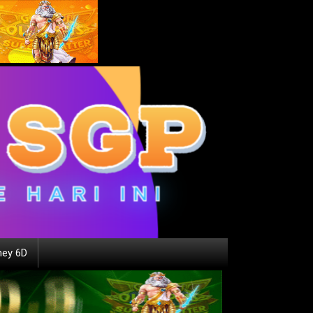
ney 6D