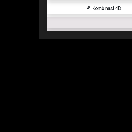
Kombinasi 4D