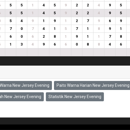
6
5
5
1
4
5
9
2
2
4
9
5
6
5
5
1
4
5
9
2
2
4
9
5
8
5
4
9
1
9
1
2
7
9
6
9
2
7
0
7
4
1
5
7
1
8
9
1
5
6
0
6
2
8
1
9
1
1
7
8
5
1
3
4
9
6
6
0
8
8
4
6
 Warna New Jersey Evening
Paito Warna Harian New Jersey Evening
ah New Jersey Evening
Statistik New Jersey Evening