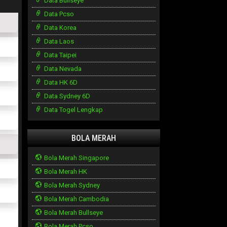
Data Bullseye
Data Pcso
Data Korea
Data Laos
Data Taipei
Data Nevada
Data HK 6D
Data Sydney 6D
Data Togel Lengkap
BOLA MERAH
Bola Merah Singapore
Bola Merah HK
Bola Merah Sydney
Bola Merah Cambodia
Bola Merah Bullseye
Bola Merah Pcso