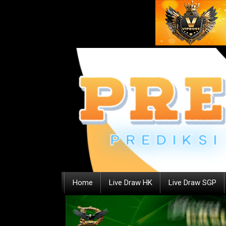
Home
Live Draw HK
Live Draw SGP