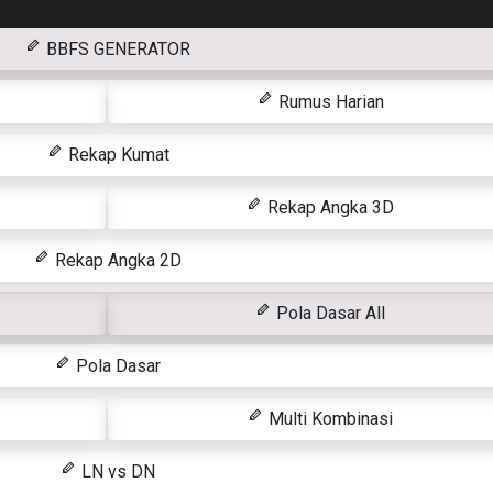
BBFS GENERATOR
Rumus Harian
Rekap Kumat
Rekap Angka 3D
Rekap Angka 2D
Pola Dasar All
Pola Dasar
Multi Kombinasi
LN vs DN