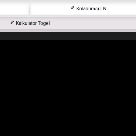
Kolaborasi LN
Kalkulator Togel