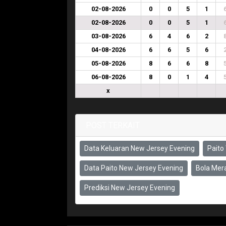
02-08-2026
0
0
5
1
02-08-2026
0
0
5
1
03-08-2026
6
4
6
2
04-08-2026
6
6
5
6
05-08-2026
8
6
6
8
06-08-2026
8
0
1
4
x
POST TERKAIT
Data Keluaran New Jersey Evening
Paito
Data Paito New Jersey Evening
Bola Mer
Prediksi New Jersey Evening