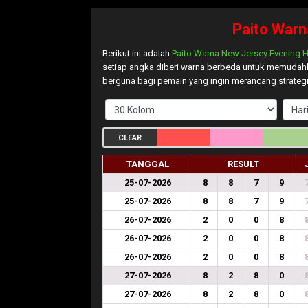
Paito Warn
Berikut ini adalah
Paito Warna New Jersey Evening H
setiap angka diberi warna berbeda untuk memudahkan 
berguna bagi pemain yang ingin merancang strategi
CLEAR
TANGGAL
RESULT
25-07-2026
8
8
7
9
25-07-2026
8
8
7
9
26-07-2026
2
0
0
8
26-07-2026
2
0
0
8
26-07-2026
2
0
0
8
27-07-2026
8
2
8
0
27-07-2026
8
2
8
0