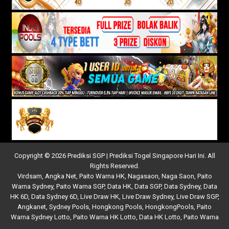
Copyright © 2026 Prediksi SGP | Prediksi Togel Singapore Hari Ini. All
Rights Reserved.
Virdsam
,
Angka Net
,
Paito Warna HK
,
Nagasaon
,
Naga Saon
,
Paito
Warna Sydney
,
Paito Warna SGP
,
Data HK
,
Data SGP
,
Data Sydney
,
Data
HK 6D
,
Data Sydney 6D
,
Live Draw HK
,
Live Draw Sydney
,
Live Draw SGP
,
Angkanet
,
Sydney Pools
,
Hongkong Pools
,
HongkongPools
,
Paito
Warna Sydney Lotto
,
Paito Warna HK Lotto
,
Data HK Lotto
,
Paito Warna
HK Lotto
,
Paito Warna Sydney Lotto
,
HK Pools Asli