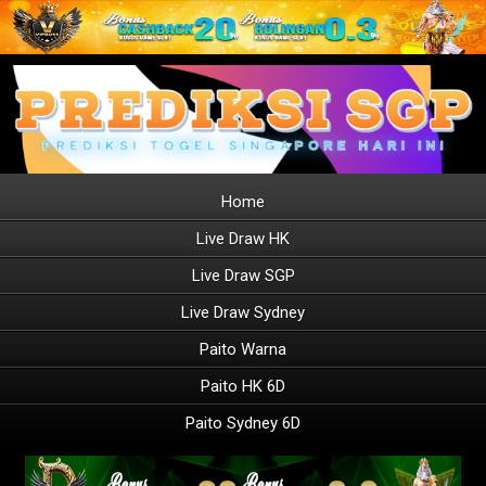
Home
Live Draw HK
Live Draw SGP
Live Draw Sydney
Paito Warna
Paito HK 6D
Paito Sydney 6D