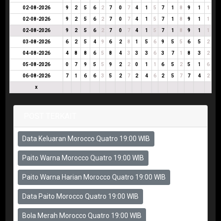
02-08-2026
9
2
5
6
2
7
0
7
4
1
5
7
1
8
9
1
1
02-08-2026
9
2
5
6
2
7
0
7
4
1
5
7
1
8
9
1
1
02-08-2026
9
2
5
6
2
7
0
7
4
1
5
7
1
8
9
1
1
03-08-2026
6
2
5
4
9
6
2
8
1
5
6
9
5
5
6
5
2
04-08-2026
4
8
8
6
5
8
4
3
3
3
6
3
7
1
8
3
2
05-08-2026
0
7
9
5
5
9
2
2
0
1
1
6
5
2
5
1
6
06-08-2026
7
1
6
6
3
5
2
7
2
4
6
2
5
7
7
4
2
x
POST TERKAIT
Data Keluaran Morocco Quatro 19:00 WIB
Paito Warna Morocco Quatro 19:00 WIB
Paito Warna Harian Morocco Quatro 19:00 WIB
Data Paito Morocco Quatro 19:00 WIB
Bola Merah Morocco Quatro 19:00 WIB