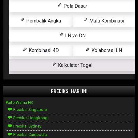
Pola Dasar
Pembalik Angka
Multi Kombinasi
LN vs DN
Kombinasi 4D
Kolaborasi LN
Kalkulator Togel
PREDIKSI HARI INI
Paito Warna HK
Prediksi Singapore
Prediksi Hongkong
Prediksi Sydney
Prediksi Cambodia