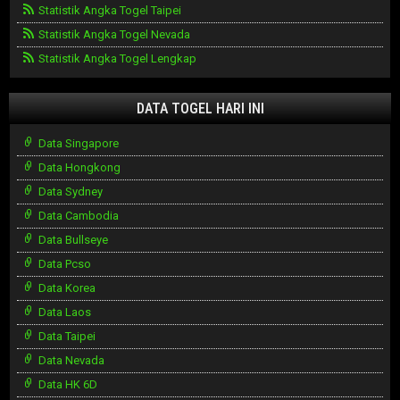
Statistik Angka Togel Taipei
Statistik Angka Togel Nevada
Statistik Angka Togel Lengkap
DATA TOGEL HARI INI
Data Singapore
Data Hongkong
Data Sydney
Data Cambodia
Data Bullseye
Data Pcso
Data Korea
Data Laos
Data Taipei
Data Nevada
Data HK 6D