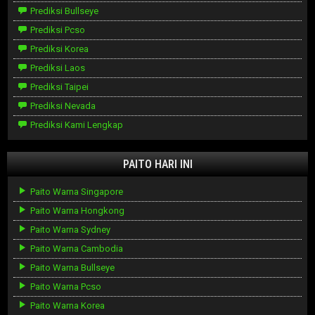
Prediksi Bullseye
Prediksi Pcso
Prediksi Korea
Prediksi Laos
Prediksi Taipei
Prediksi Nevada
Prediksi Kami Lengkap
PAITO HARI INI
Paito Warna Singapore
Paito Warna Hongkong
Paito Warna Sydney
Paito Warna Cambodia
Paito Warna Bullseye
Paito Warna Pcso
Paito Warna Korea