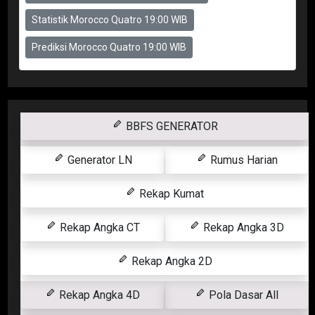
Statistik Morocco Quatro 19:00 WIB
Prediksi Morocco Quatro 19:00 WIB
BBFS GENERATOR
Generator LN
Rumus Harian
Rekap Kumat
Rekap Angka CT
Rekap Angka 3D
Rekap Angka 2D
Rekap Angka 4D
Pola Dasar All