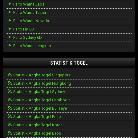
Paito Warna Laos
Paito Warna Taipei
Paito Warna Nevada
Paito HK 6D
Paito Sydney 6D
Paito Warna Lengkap
STATISTIK TOGEL
Statistik Angka Togel Singapore
Statistik Angka Togel Hongkong
Statistik Angka Togel Sydney
Statistik Angka Togel Cambodia
Statistik Angka Togel Bullseye
Statistik Angka Togel Pcso
Statistik Angka Togel Korea
Statistik Angka Togel Laos