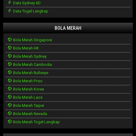
Data Sydney 6D
Data Togel Lengkap
BOLA MERAH
Bola Merah Singapore
Bola Merah HK
Bola Merah Sydney
Bola Merah Cambodia
Bola Merah Bullseye
Bola Merah Pcso
Bola Merah Korea
Bola Merah Laos
Bola Merah Taipei
Bola Merah Nevada
Bola Merah Togel Lengkap