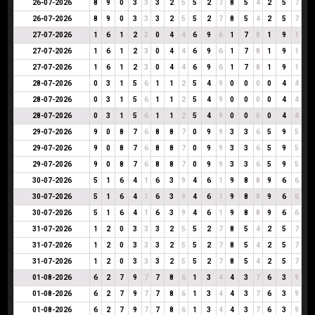
26-07-2026
8
9
0
3
3
3
2
5
5
2
7
8
5
4
2
5
7
26-07-2026
8
9
0
3
3
3
2
5
5
2
7
8
5
4
2
5
7
27-07-2026
1
6
1
2
3
0
4
4
6
9
6
1
7
8
1
9
1
27-07-2026
1
6
1
2
3
0
4
4
6
9
6
1
7
8
1
9
1
27-07-2026
1
6
1
2
3
0
4
4
6
9
6
1
7
8
1
9
1
28-07-2026
0
3
1
5
6
1
1
2
5
4
9
0
0
0
0
4
4
28-07-2026
0
3
1
5
6
1
1
2
5
4
9
0
0
0
0
4
4
28-07-2026
0
3
1
5
6
1
1
2
5
4
9
0
0
0
0
4
4
29-07-2026
9
0
8
7
6
8
8
7
0
9
9
3
3
6
5
9
5
29-07-2026
9
0
8
7
6
8
8
7
0
9
9
3
3
6
5
9
5
29-07-2026
9
0
8
7
6
8
8
7
0
9
9
3
3
6
5
9
5
30-07-2026
5
1
6
4
1
6
3
9
4
6
1
9
8
8
9
6
6
30-07-2026
5
1
6
4
1
6
3
9
4
6
1
9
8
8
9
6
6
30-07-2026
5
1
6
4
1
6
3
9
4
6
1
9
8
8
9
6
6
31-07-2026
1
2
0
3
3
3
2
5
5
2
7
8
5
4
2
5
7
31-07-2026
1
2
0
3
3
3
2
5
5
2
7
8
5
4
2
5
7
31-07-2026
1
2
0
3
3
3
2
5
5
2
7
8
5
4
2
5
7
01-08-2026
6
2
7
9
7
7
8
6
1
3
4
4
3
7
6
3
9
01-08-2026
6
2
7
9
7
7
8
6
1
3
4
4
3
7
6
3
9
01-08-2026
6
2
7
9
7
7
8
6
1
3
4
4
3
7
6
3
9