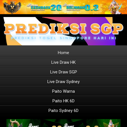
Home
Live Draw HK
Live Draw SGP
Live Draw Sydney
Paito Warna
Paito HK 6D
Paito Sydney 6D