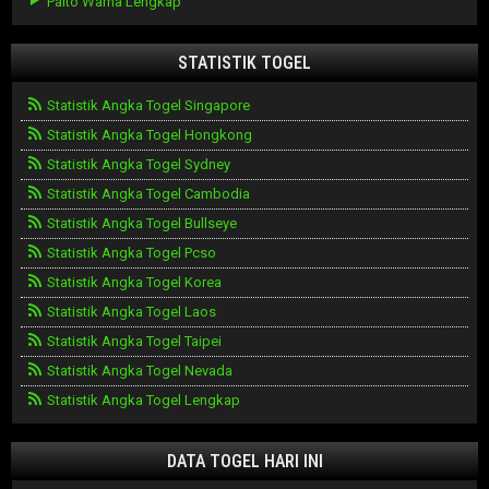
Paito Warna Lengkap
STATISTIK TOGEL
Statistik Angka Togel Singapore
Statistik Angka Togel Hongkong
Statistik Angka Togel Sydney
Statistik Angka Togel Cambodia
Statistik Angka Togel Bullseye
Statistik Angka Togel Pcso
Statistik Angka Togel Korea
Statistik Angka Togel Laos
Statistik Angka Togel Taipei
Statistik Angka Togel Nevada
Statistik Angka Togel Lengkap
DATA TOGEL HARI INI