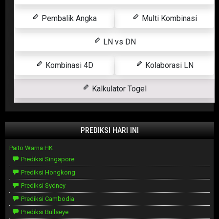
Pembalik Angka
Multi Kombinasi
LN vs DN
Kombinasi 4D
Kolaborasi LN
Kalkulator Togel
PREDIKSI HARI INI
Paito Warna HK
Prediksi Singapore
Prediksi Hongkong
Prediksi Sydney
Prediksi Cambodia
Prediksi Bullseye