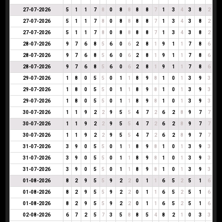
27-07-2026
5
1
1
7
8
0
8
8
8
8
7
1
3
4
3
8
2
27-07-2026
5
1
1
7
8
0
8
8
8
8
7
1
3
4
3
8
2
27-07-2026
5
1
1
7
8
0
8
8
8
8
7
1
3
4
3
8
2
28-07-2026
9
7
6
8
5
6
0
6
2
8
1
9
1
1
7
8
6
28-07-2026
9
7
6
8
5
6
0
6
2
8
1
9
1
1
7
8
6
28-07-2026
9
7
6
8
5
6
0
6
2
8
1
9
1
1
7
8
6
29-07-2026
1
8
0
5
5
0
1
1
8
9
8
1
0
1
3
9
3
29-07-2026
1
8
0
5
5
0
1
1
8
9
8
1
0
1
3
9
3
29-07-2026
1
8
0
5
5
0
1
1
8
9
8
1
0
1
3
9
3
30-07-2026
1
1
9
2
2
9
5
5
4
7
2
6
2
8
9
7
7
30-07-2026
1
1
9
2
2
9
5
5
4
7
2
6
2
8
9
7
7
30-07-2026
1
1
9
2
2
9
5
5
4
7
2
6
2
8
9
7
7
31-07-2026
3
9
0
5
5
0
1
1
8
9
8
1
0
1
3
9
3
31-07-2026
3
9
0
5
5
0
1
1
8
9
8
1
0
1
3
9
3
31-07-2026
3
9
0
5
5
0
1
1
8
9
8
1
0
1
3
9
3
01-08-2026
8
2
9
5
5
9
2
2
0
1
1
6
5
2
5
1
6
01-08-2026
8
2
9
5
5
9
2
2
0
1
1
6
5
2
5
1
6
01-08-2026
8
2
9
5
5
9
2
2
0
1
1
6
5
2
5
1
6
02-08-2026
6
7
2
5
7
3
5
8
8
5
4
8
2
1
0
3
3