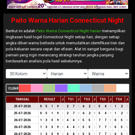
Paito Warna Harian Connecticut Night
Berikut ini adalah
Paito Warna Connecticut Night Harian
menampilkan
ringkasan hasil togel Connecticut Night setiap hari, dengan setiap
angka diberi warna berbeda untuk memudahkan identifikasi tren dan
pola keluaran secara cepat dan efisien. Alat ini sangat berguna bagi
pemain yang ingin merancang strategi taruhan jangka panjang
berdasarkan analisis pola hasil sebelumnya.
CLEAR
TANGGAL
RESULT
J
TS1
J
TS2
J
TS3
J
TS4
J
25-07-2026
0
5
1
9
1
2
7
9
6
2
8
5
4
9
1
2
3
25-07-2026
0
5
1
9
1
2
7
9
6
2
8
5
4
9
1
2
3
26-07-2026
1
3
3
9
3
4
4
8
5
5
1
7
7
5
0
5
5
26-07-2026
1
3
3
9
3
4
4
8
5
5
1
7
7
5
0
5
5
26-07-2026
1
3
3
9
3
4
4
8
5
5
1
7
7
5
0
5
5