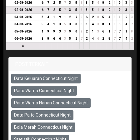
02-08-2026
6
7
2
5
7
3
5
8
8
5
4
8
2
1
0
3
3
02-08-2026
6
7
2
5
7
3
5
8
8
5
4
8
2
1
0
3
3
03-08-2026
8
4
1
9
1
2
7
9
6
2
8
5
4
9
1
2
3
04-08-2026
5
4
2
3
5
3
0
3
8
4
3
8
1
9
3
4
7
05-08-2026
1
9
9
3
3
9
0
9
2
1
3
6
1
7
7
1
8
06-08-2026
8
8
6
6
3
5
2
7
2
4
6
2
5
7
7
4
2
x
POST TERKAIT
Data Keluaran Connecticut Night
Paito Warna Connecticut Night
Paito Warna Harian Connecticut Night
Data Paito Connecticut Night
Bola Merah Connecticut Night
Statistik Connecticut Night