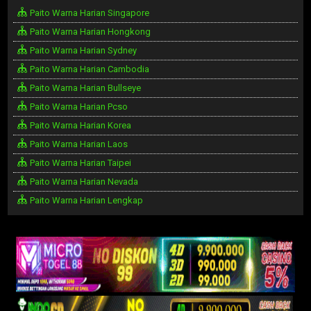
Paito Warna Harian Singapore
Paito Warna Harian Hongkong
Paito Warna Harian Sydney
Paito Warna Harian Cambodia
Paito Warna Harian Bullseye
Paito Warna Harian Pcso
Paito Warna Harian Korea
Paito Warna Harian Laos
Paito Warna Harian Taipei
Paito Warna Harian Nevada
Paito Warna Harian Lengkap