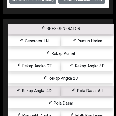
BBFS GENERATOR
Generator LN
Rumus Harian
Rekap Kumat
Rekap Angka CT
Rekap Angka 3D
Rekap Angka 2D
Rekap Angka 4D
Pola Dasar All
Pola Dasar
Pembalik Angka
Multi Kombinasi