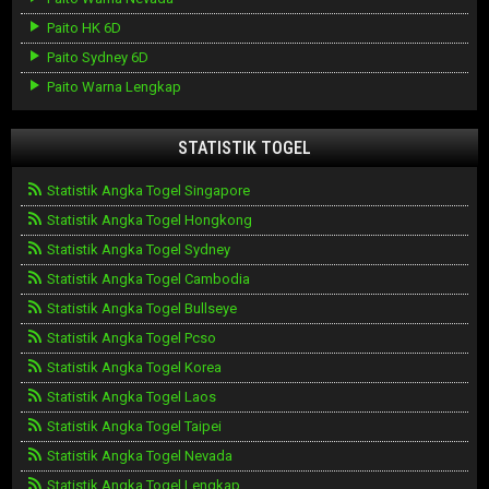
Paito HK 6D
Paito Sydney 6D
Paito Warna Lengkap
STATISTIK TOGEL
Statistik Angka Togel Singapore
Statistik Angka Togel Hongkong
Statistik Angka Togel Sydney
Statistik Angka Togel Cambodia
Statistik Angka Togel Bullseye
Statistik Angka Togel Pcso
Statistik Angka Togel Korea
Statistik Angka Togel Laos
Statistik Angka Togel Taipei
Statistik Angka Togel Nevada
Statistik Angka Togel Lengkap