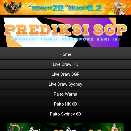
Home
Live Draw HK
Live Draw SGP
Live Draw Sydney
Paito Warna
Paito HK 6D
Paito Sydney 6D