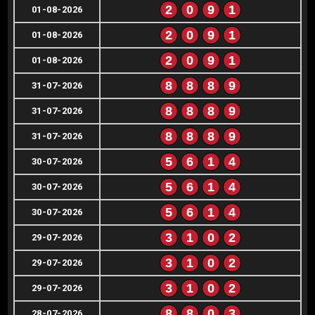
2
0
9
1
01-08-2026
2
0
9
1
01-08-2026
2
0
9
1
01-08-2026
8
8
8
9
31-07-2026
8
8
8
9
31-07-2026
8
8
8
9
31-07-2026
5
6
1
4
30-07-2026
5
6
1
4
30-07-2026
5
6
1
4
30-07-2026
3
1
0
2
29-07-2026
3
1
0
2
29-07-2026
3
1
0
2
29-07-2026
8
8
0
3
28-07-2026