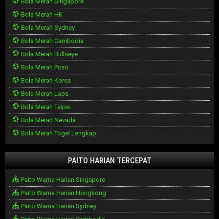
Bola Merah Singapore
Bola Merah HK
Bola Merah Sydney
Bola Merah Cambodia
Bola Merah Bullseye
Bola Merah Pcso
Bola Merah Korea
Bola Merah Laos
Bola Merah Taipei
Bola Merah Nevada
Bola Merah Togel Lengkap
PAITO HARIAN TERCEPAT
Paito Warna Harian Singapore
Paito Warna Harian Hongkong
Paito Warna Harian Sydney