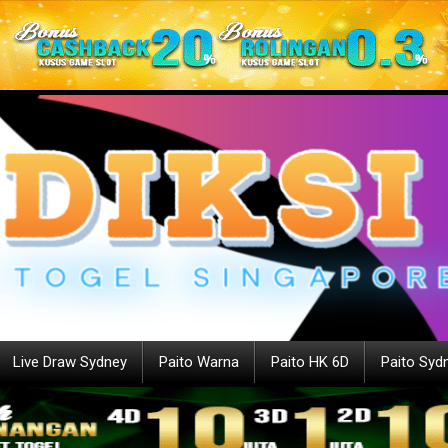
Live Draw Sydney
Paito Warna
Paito HK 6D
Paito Syd