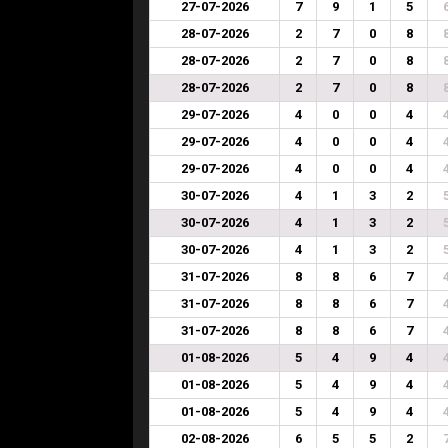
27-07-2026
7
9
1
5
28-07-2026
2
7
0
8
28-07-2026
2
7
0
8
28-07-2026
2
7
0
8
29-07-2026
4
0
0
4
29-07-2026
4
0
0
4
29-07-2026
4
0
0
4
30-07-2026
4
1
3
2
30-07-2026
4
1
3
2
30-07-2026
4
1
3
2
31-07-2026
8
8
6
7
31-07-2026
8
8
6
7
31-07-2026
8
8
6
7
01-08-2026
5
4
9
4
01-08-2026
5
4
9
4
01-08-2026
5
4
9
4
02-08-2026
6
5
5
2