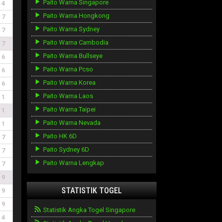
Paito Warna Singapore
4
Paito Warna Hongkong
7
Paito Warna Sydney
7
Paito Warna Cambodia
7
Paito Warna Bullseye
6
Paito Warna Pcso
6
Paito Warna Korea
6
Paito Warna Laos
1
Paito Warna Taipei
1
Paito Warna Nevada
1
Paito HK 6D
7
Paito Sydney 6D
7
Paito Warna Lengkap
7
9
STATISTIK TOGEL
9
9
Statistik Angka Togel Singapore
4