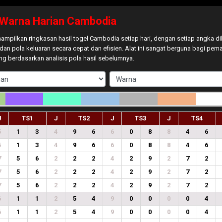
 Warna Harian Cambodia
mpilkan ringkasan hasil togel Cambodia setiap hari, dengan setiap angka di
an pola keluaran secara cepat dan efisien. Alat ini sangat berguna bagi pem
ng berdasarkan analisis pola hasil sebelumnya.
J
TS1
J
TS2
J
TS3
J
TS4
5
1
3
4
9
6
6
0
8
8
4
6
5
1
3
4
9
6
6
0
8
8
4
6
7
5
6
2
2
2
4
2
9
2
7
2
7
5
6
2
2
2
4
2
9
2
7
2
7
5
6
2
2
2
4
2
9
2
7
2
6
1
1
2
5
4
9
0
0
0
0
4
6
1
1
2
5
4
9
0
0
0
0
4