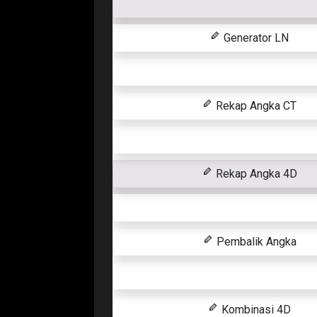
Generator LN
Rekap Angka CT
Rekap Angka 4D
Pembalik Angka
Kombinasi 4D