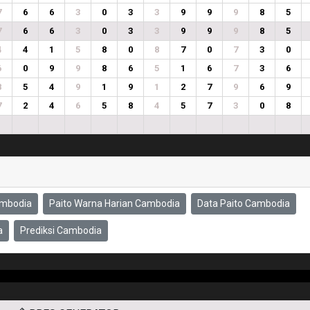
7
6
6
3
0
3
3
9
9
9
8
5
7
6
6
3
0
3
3
9
9
9
8
5
4
4
1
5
8
0
8
7
0
7
3
0
6
0
9
9
8
6
5
1
6
7
3
6
8
5
4
9
1
9
1
2
7
9
6
9
7
2
4
6
5
8
4
5
7
3
0
8
ambodia
Paito Warna Harian Cambodia
Data Paito Cambodia
a
Prediksi Cambodia