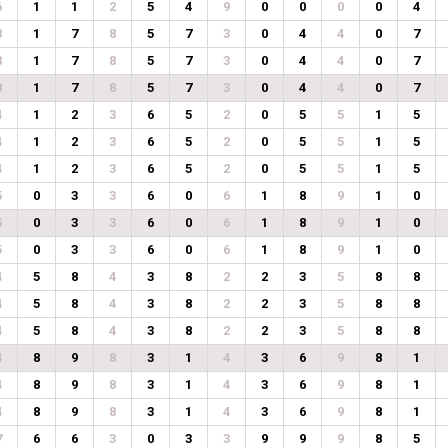
6
1
1
2
5
4
9
0
0
0
0
4
8
1
7
8
5
7
3
0
4
4
0
7
8
1
7
8
5
7
3
0
4
4
0
7
8
1
7
8
5
7
3
0
4
4
0
7
4
1
2
3
6
5
2
0
5
5
1
5
4
1
2
3
6
5
2
0
5
5
1
5
4
1
2
3
6
5
2
0
5
5
1
5
5
0
3
3
6
0
6
1
8
9
1
0
5
0
3
3
6
0
6
1
8
9
1
0
5
0
3
3
6
0
6
1
8
9
1
0
4
5
8
4
3
8
2
2
3
5
8
8
4
5
8
4
3
8
2
2
3
5
8
8
4
5
8
4
3
8
2
2
3
5
8
8
4
8
9
8
3
1
4
3
6
9
8
1
4
8
9
8
3
1
4
3
6
9
8
1
4
8
9
8
3
1
4
3
6
9
8
1
7
6
6
3
0
3
3
9
9
9
8
5