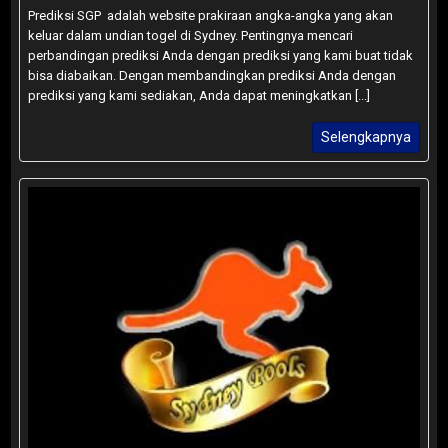
Prediksi SGP adalah website prakiraan angka-angka yang akan
keluar dalam undian togel di Sydney. Pentingnya mencari
perbandingan prediksi Anda dengan prediksi yang kami buat tidak
bisa diabaikan. Dengan membandingkan prediksi Anda dengan
prediksi yang kami sediakan, Anda dapat meningkatkan [...]
Selengkapnya