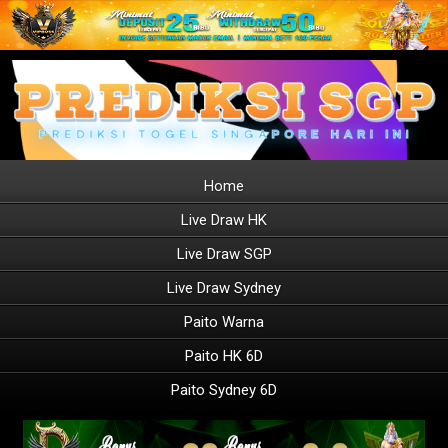
Home
Live Draw HK
Live Draw SGP
Live Draw Sydney
Paito Warna
Paito HK 6D
Paito Sydney 6D