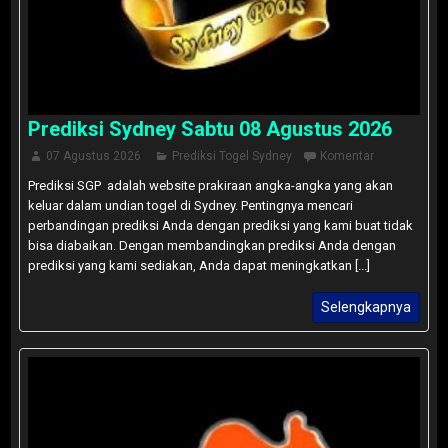
Prediksi Sydney Sabtu 08 Agustus 2026
07 Agustus 2026
Prediksi Togel Sydney
Komentar
Prediksi SGP adalah website prakiraan angka-angka yang akan
keluar dalam undian togel di Sydney. Pentingnya mencari
perbandingan prediksi Anda dengan prediksi yang kami buat tidak
bisa diabaikan. Dengan membandingkan prediksi Anda dengan
prediksi yang kami sediakan, Anda dapat meningkatkan [...]
Selengkapnya