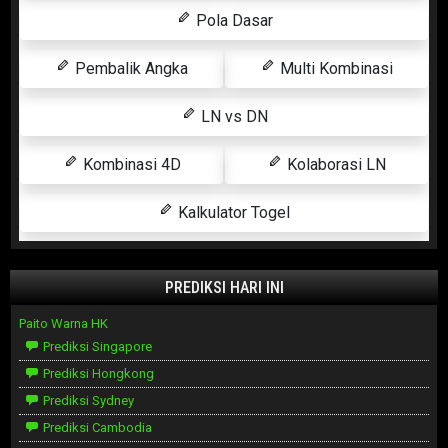
Pola Dasar
Pembalik Angka
Multi Kombinasi
LN vs DN
Kombinasi 4D
Kolaborasi LN
Kalkulator Togel
PREDIKSI HARI INI
Paito Warna HK
Prediksi Singapore
Prediksi Hongkong
Prediksi Sydney
Prediksi Cambodia