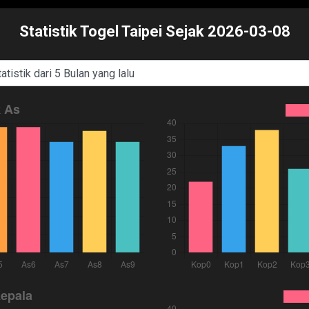
Statistik Togel Taipei Sejak 2026-03-08