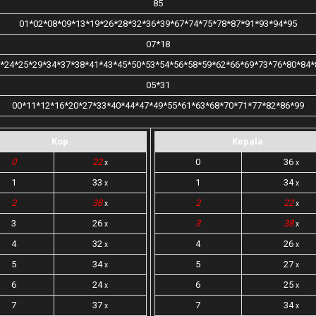
85
01*02*08*09*13*19*26*28*32*36*39*67*74*75*78*87*91*93*94*95
07*18
*24*25*29*34*37*38*41*43*45*50*53*54*56*58*59*62*66*69*73*76*80*84*
05*31
00*11*12*16*20*27*33*40*44*47*49*55*61*63*68*70*71*77*82*86*99
Kop
Kepala
0
22
0
36
x
x
1
33
1
34
x
x
2
38
2
22
x
x
3
26
3
38
x
x
4
32
4
26
x
x
5
34
5
27
x
x
6
24
6
25
x
x
7
37
7
34
x
x