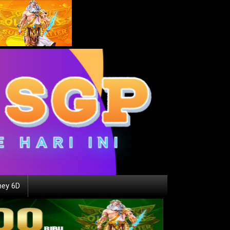
ney 6D