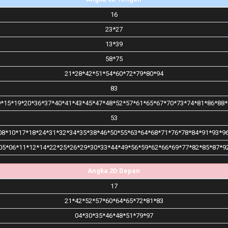
16
23*27
13*39
58*75
21*28*42*51*54*60*72*79*80*94
83
*15*19*20*36*37*40*41*43*45*47*48*52*57*61*65*67*70*73*74*81*86*88*
53
08*10*17*18*24*31*32*34*35*38*46*50*55*63*64*68*71*76*78*84*91*93*9
05*06*11*12*14*22*25*26*29*30*33*44*49*56*59*62*66*69*77*82*85*87*9
Angka 2D Depan
17
21*42*52*57*60*64*65*72*81*83
04*30*35*46*48*51*79*97