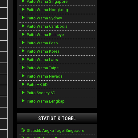
Paito Warna Singapore
Paito Warna Hongkong
Paito Warna Sydney
Paito Warna Cambodia
Paito Warna Bullseye
Paito Warna Pcso
Paito Warna Korea
Paito Warna Laos
Paito Warna Taipei
Paito Warna Nevada
Paito HK 6D
Paito Sydney 6D
Paito Warna Lengkap
STATISTIK TOGEL
Statistik Angka Togel Singapore