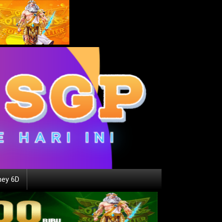
ney 6D