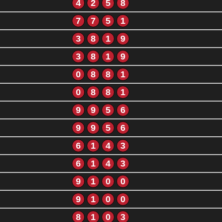
4
2
5
8
7
7
5
1
3
8
1
9
3
8
1
9
0
8
8
1
0
8
8
1
9
9
5
6
9
9
5
6
6
1
4
3
6
1
4
3
9
1
0
0
9
1
0
0
8
1
0
3