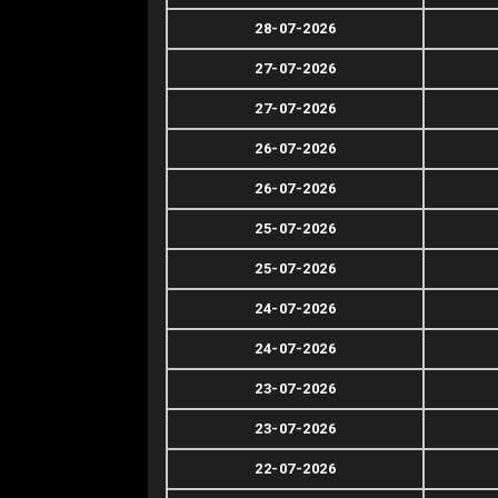
28-07-2026
27-07-2026
27-07-2026
26-07-2026
26-07-2026
25-07-2026
25-07-2026
24-07-2026
24-07-2026
23-07-2026
23-07-2026
22-07-2026