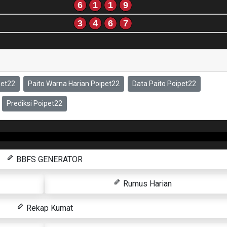
6
1
1
9
3
4
6
7
pet22
Paito Warna Harian Poipet22
Data Paito Poipet22
Prediksi Poipet22
BBFS GENERATOR
Rumus Harian
Rekap Kumat