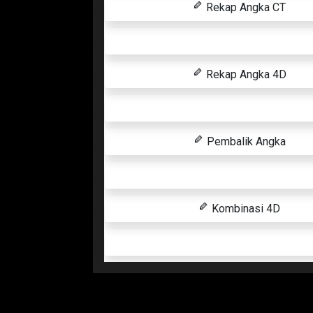
Rekap Angka CT
Rekap Angka 4D
Pembalik Angka
Kombinasi 4D