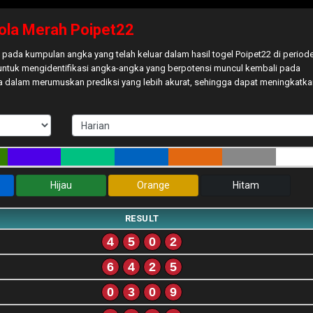
ola Merah Poipet22
pada kumpulan angka yang telah keluar dalam hasil togel Poipet22 di period
untuk mengidentifikasi angka-angka yang berpotensi muncul kembali pada
na dalam merumuskan prediksi yang lebih akurat, sehingga dapat meningkatka
Hijau
Orange
Hitam
RESULT
4
5
0
2
6
4
2
5
0
3
0
9