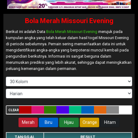
Bola Merah Missouri Evening
Berikut ini adalah Data
Bola Merah Missouri Evening
merujuk pada
kumpulan angka yang telah keluar dalam hasil togel Missouri Evening
di periode sebelumnya. Pemain sering memanfaatkan data ini untuk
mengidentifikasi angka-angka yang berpotensi muncul kembali pada
pengundian berikutnya. Informasi ini sangat berguna dalam
merumuskan prediksi yang lebih akurat, sehingga dapat meningkatkan
peluang kemenangan dalam permainan.
CLEAR
Merah
Biru
Hijau
Orange
Hitam
TANGGAL
RESULT