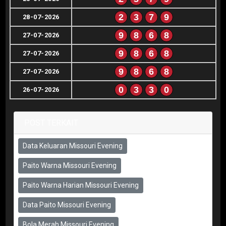
2
3
7
9
28-07-2026
9
8
6
8
27-07-2026
9
8
6
8
27-07-2026
9
8
6
8
27-07-2026
0
3
3
0
26-07-2026
POST TERKAIT
Data Keluaran Missouri Evening
Paito Warna Missouri Evening
Paito Warna Harian Missouri Evening
Data Paito Missouri Evening
Bola Merah Missouri Evening