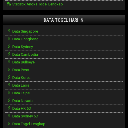
Statistik Angka Togel Lengkap
DATA TOGEL HARI INI
Data Singapore
Data Hongkong
Data Sydney
Data Cambodia
Data Bullseye
Data Pcso
Data Korea
Data Laos
Data Taipei
Data Nevada
Data HK 6D
Data Sydney 6D
Data Togel Lengkap