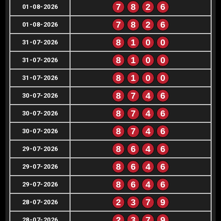
7
8
2
6
01-08-2026
7
8
2
6
01-08-2026
8
1
0
0
31-07-2026
8
1
0
0
31-07-2026
8
1
0
0
31-07-2026
8
7
4
6
30-07-2026
8
7
4
6
30-07-2026
8
7
4
6
30-07-2026
8
6
4
6
29-07-2026
8
6
4
6
29-07-2026
8
6
4
6
29-07-2026
2
3
7
9
28-07-2026
2
3
7
9
28-07-2026