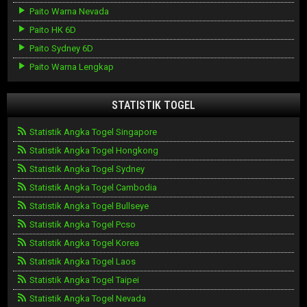
Paito Warna Nevada
Paito HK 6D
Paito Sydney 6D
Paito Warna Lengkap
STATISTIK TOGEL
Statistik Angka Togel Singapore
Statistik Angka Togel Hongkong
Statistik Angka Togel Sydney
Statistik Angka Togel Cambodia
Statistik Angka Togel Bullseye
Statistik Angka Togel Pcso
Statistik Angka Togel Korea
Statistik Angka Togel Laos
Statistik Angka Togel Taipei
Statistik Angka Togel Nevada