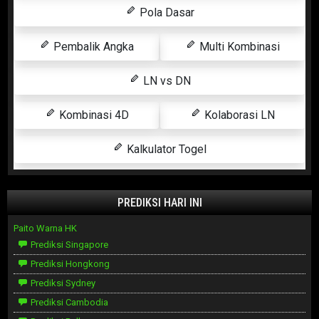
Pola Dasar
Pembalik Angka
Multi Kombinasi
LN vs DN
Kombinasi 4D
Kolaborasi LN
Kalkulator Togel
PREDIKSI HARI INI
Paito Warna HK
Prediksi Singapore
Prediksi Hongkong
Prediksi Sydney
Prediksi Cambodia