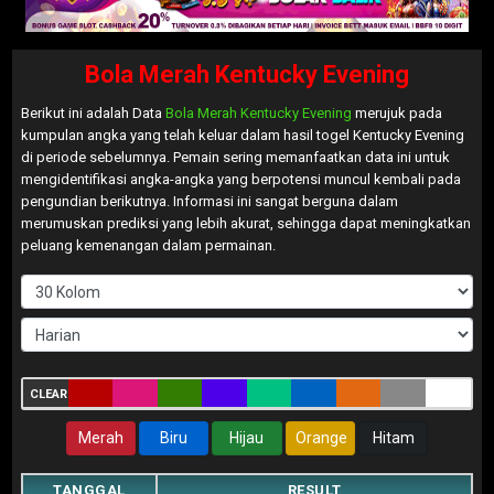
Bola Merah Kentucky Evening
Berikut ini adalah Data
Bola Merah Kentucky Evening
merujuk pada
kumpulan angka yang telah keluar dalam hasil togel Kentucky Evening
di periode sebelumnya. Pemain sering memanfaatkan data ini untuk
mengidentifikasi angka-angka yang berpotensi muncul kembali pada
pengundian berikutnya. Informasi ini sangat berguna dalam
merumuskan prediksi yang lebih akurat, sehingga dapat meningkatkan
peluang kemenangan dalam permainan.
CLEAR
Merah
Biru
Hijau
Orange
Hitam
TANGGAL
RESULT