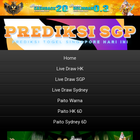
Home
Live Draw HK
Live Draw SGP
Live Draw Sydney
Paito Warna
Paito HK 6D
Paito Sydney 6D