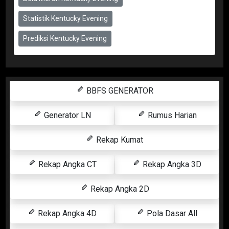
Statistik Kentucky Evening
Prediksi Kentucky Evening
BBFS GENERATOR
Generator LN
Rumus Harian
Rekap Kumat
Rekap Angka CT
Rekap Angka 3D
Rekap Angka 2D
Rekap Angka 4D
Pola Dasar All