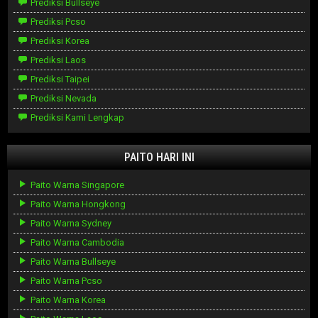
Prediksi Bullseye
Prediksi Pcso
Prediksi Korea
Prediksi Laos
Prediksi Taipei
Prediksi Nevada
Prediksi Kami Lengkap
PAITO HARI INI
Paito Warna Singapore
Paito Warna Hongkong
Paito Warna Sydney
Paito Warna Cambodia
Paito Warna Bullseye
Paito Warna Pcso
Paito Warna Korea