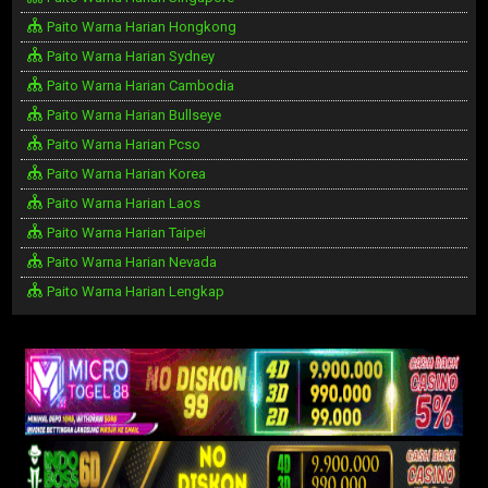
Paito Warna Harian Hongkong
Paito Warna Harian Sydney
Paito Warna Harian Cambodia
Paito Warna Harian Bullseye
Paito Warna Harian Pcso
Paito Warna Harian Korea
Paito Warna Harian Laos
Paito Warna Harian Taipei
Paito Warna Harian Nevada
Paito Warna Harian Lengkap