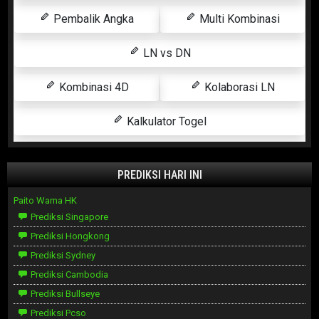
Pembalik Angka
Multi Kombinasi
LN vs DN
Kombinasi 4D
Kolaborasi LN
Kalkulator Togel
PREDIKSI HARI INI
Paito Warna HK
Prediksi Singapore
Prediksi Hongkong
Prediksi Sydney
Prediksi Cambodia
Prediksi Bullseye
Prediksi Pcso