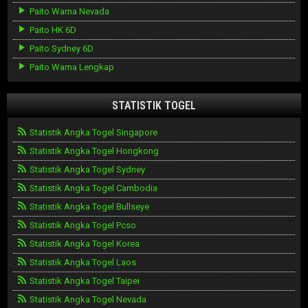
Paito Warna Nevada
Paito HK 6D
Paito Sydney 6D
Paito Warna Lengkap
STATISTIK TOGEL
Statistik Angka Togel Singapore
Statistik Angka Togel Hongkong
Statistik Angka Togel Sydney
Statistik Angka Togel Cambodia
Statistik Angka Togel Bullseye
Statistik Angka Togel Pcso
Statistik Angka Togel Korea
Statistik Angka Togel Laos
Statistik Angka Togel Taipei
Statistik Angka Togel Nevada