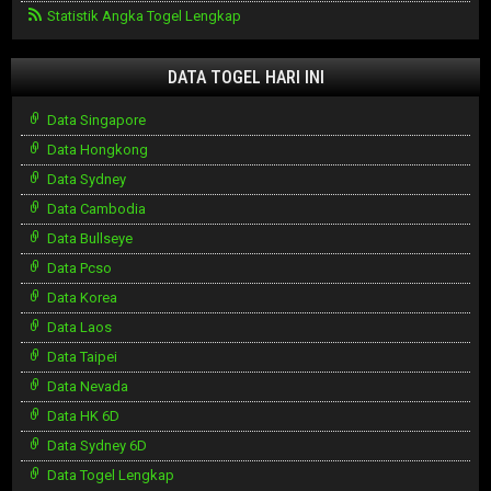
Statistik Angka Togel Lengkap
DATA TOGEL HARI INI
Data Singapore
Data Hongkong
Data Sydney
Data Cambodia
Data Bullseye
Data Pcso
Data Korea
Data Laos
Data Taipei
Data Nevada
Data HK 6D
Data Sydney 6D
Data Togel Lengkap