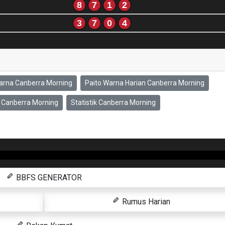
8
7
1
2
3
7
0
4
arna Canberra Morning
Paito Warna Harian Canberra Morning
 Canberra Morning
Statistik Canberra Morning
BBFS GENERATOR
Rumus Harian