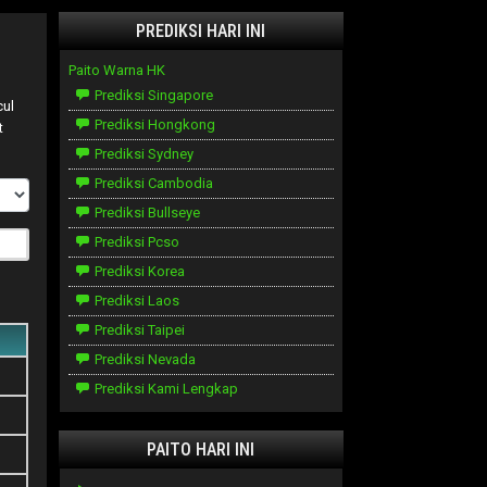
PREDIKSI HARI INI
Paito Warna HK
Prediksi Singapore
cul
Prediksi Hongkong
t
Prediksi Sydney
Prediksi Cambodia
Prediksi Bullseye
Prediksi Pcso
Prediksi Korea
Prediksi Laos
Prediksi Taipei
Prediksi Nevada
Prediksi Kami Lengkap
PAITO HARI INI