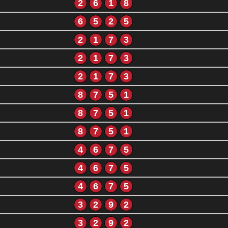
2
6
1
8
6
5
2
5
2
1
7
3
2
1
7
3
2
1
7
3
8
7
5
1
8
7
5
1
8
7
5
1
4
6
7
5
4
6
7
5
4
6
7
5
3
2
9
2
3
2
9
2