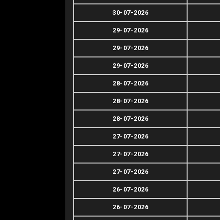
30-07-2026
29-07-2026
29-07-2026
29-07-2026
28-07-2026
28-07-2026
28-07-2026
27-07-2026
27-07-2026
27-07-2026
26-07-2026
26-07-2026