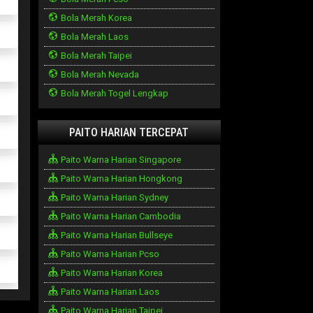
Bola Merah Korea
Bola Merah Laos
Bola Merah Taipei
Bola Merah Nevada
Bola Merah Togel Lengkap
PAITO HARIAN TERCEPAT
Paito Warna Harian Singapore
Paito Warna Harian Hongkong
Paito Warna Harian Sydney
Paito Warna Harian Cambodia
Paito Warna Harian Bullseye
Paito Warna Harian Pcso
Paito Warna Harian Korea
Paito Warna Harian Laos
Paito Warna Harian Taipei