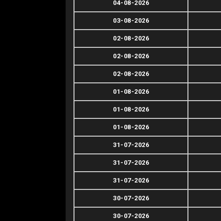
04-08-2026
03-08-2026
02-08-2026
02-08-2026
02-08-2026
01-08-2026
01-08-2026
01-08-2026
31-07-2026
31-07-2026
31-07-2026
30-07-2026
30-07-2026