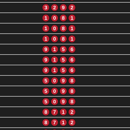
3
2
9
2
1
0
8
1
1
0
8
1
1
0
8
1
9
1
5
6
9
1
5
6
9
1
5
6
5
0
9
8
5
0
9
8
5
0
9
8
8
7
1
2
8
7
1
2