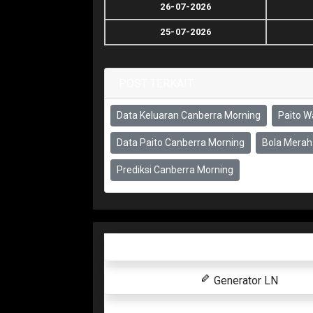
26-07-2026
25-07-2026
POST TERKAIT
Data Keluaran Canberra Morning
Paito W
Data Paito Canberra Morning
Bola Merah
Prediksi Canberra Morning
Generator LN