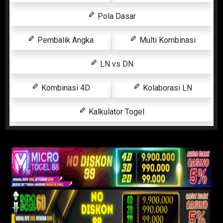
Pola Dasar
Pembalik Angka
Multi Kombinasi
LN vs DN
Kombinasi 4D
Kolaborasi LN
Kalkulator Togel