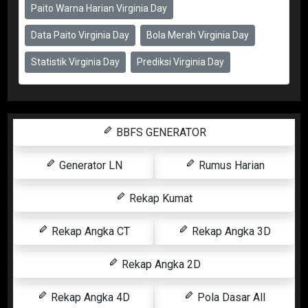
Paito Warna Harian Virginia Day
Data Paito Virginia Day
Bola Merah Virginia Day
Statistik Virginia Day
Prediksi Virginia Day
BBFS GENERATOR
Generator LN
Rumus Harian
Rekap Kumat
Rekap Angka CT
Rekap Angka 3D
Rekap Angka 2D
Rekap Angka 4D
Pola Dasar All