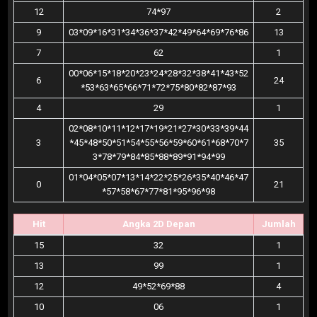
12
74*97
2
9
03*09*16*31*34*36*37*42*49*64*69*76*86
13
7
62
1
00*06*15*18*20*23*24*28*32*38*41*43*52
6
24
*53*63*65*66*71*72*75*80*82*87*93
4
29
1
02*08*10*11*12*17*19*21*27*30*33*39*44
3
*45*48*50*51*54*55*56*59*60*61*68*70*7
35
3*78*79*84*85*88*89*91*94*99
01*04*05*07*13*14*22*25*26*35*40*46*47
0
21
*57*58*67*77*81*95*96*98
Hit
Angka 2D Depan
Jumlah
15
32
1
13
99
1
12
49*52*69*88
4
10
06
1