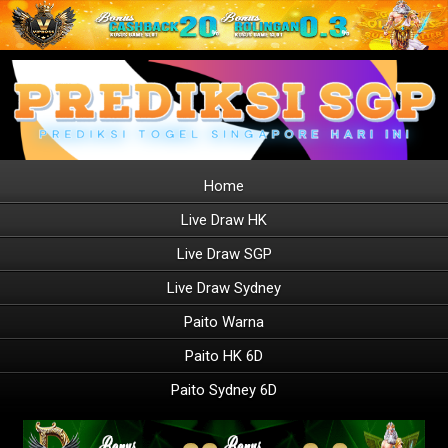
Home
Live Draw HK
Live Draw SGP
Live Draw Sydney
Paito Warna
Paito HK 6D
Paito Sydney 6D