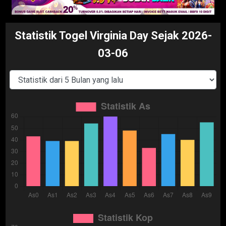
Statistik Togel Virginia Day Sejak 2026-
03-06