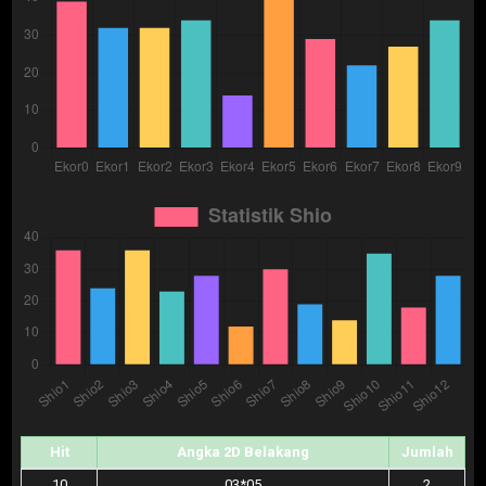
Hit
Angka 2D Belakang
Jumlah
10
03*05
2