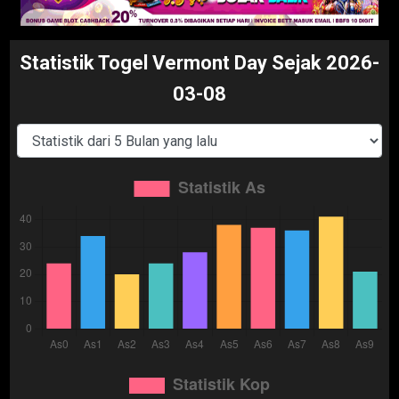
Statistik Togel Vermont Day Sejak 2026-
03-08