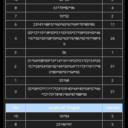
8
61*79*82*96
4
7
10*52
2
6
25*41*48*51*60*63*67*69*70*80*85
11
00*12*15*18*30*31*33*35*37*38*39*43*46
4
*47*53*55*58*59*62*65*76*86*92*97*98*9
26
9
3
56
1
01*04*08*09*13*14*16*19*20*21*22*24*26
2
*27*28*34*36*42*49*50*64*71*73*74*77*8
31
3*89*90*91*94*95
1
32*68
2
02*06*07*11*17*23*29*40*44*45*54*57*66
0
21
*72*75*78*81*84*87*88*93
Hit
Angka 2D Tengah
Jumlah
10
16*94
2
8
23*46*97
3