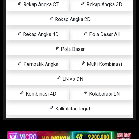
Rekap Angka CT
Rekap Angka 3D
Rekap Angka 2D
Rekap Angka 4D
Pola Dasar All
Pola Dasar
Pembalik Angka
Multi Kombinasi
LN vs DN
Kombinasi 4D
Kolaborasi LN
Kalkulator Togel