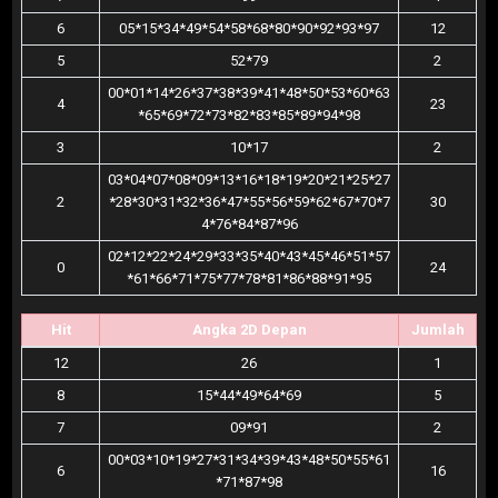
6
05*15*34*49*54*58*68*80*90*92*93*97
12
5
52*79
2
00*01*14*26*37*38*39*41*48*50*53*60*63
4
23
*65*69*72*73*82*83*85*89*94*98
3
10*17
2
03*04*07*08*09*13*16*18*19*20*21*25*27
2
*28*30*31*32*36*47*55*56*59*62*67*70*7
30
4*76*84*87*96
02*12*22*24*29*33*35*40*43*45*46*51*57
0
24
*61*66*71*75*77*78*81*86*88*91*95
Hit
Angka 2D Depan
Jumlah
12
26
1
8
15*44*49*64*69
5
7
09*91
2
00*03*10*19*27*31*34*39*43*48*50*55*61
6
16
*71*87*98