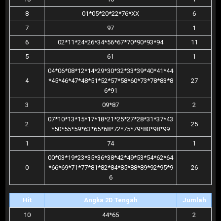
8
01*05*20*22*76*XX
6
7
97
1
6
02*11*24*26*34*56*67*70*90*93*94
11
5
61
1
04*06*08*12*14*29*30*32*33*39*40*41*44
4
*45*46*47*48*51*52*57*58*60*73*78*83*8
27
6*91
3
09*87
2
07*10*13*15*17*18*21*25*27*28*31*37*43
2
25
*50*55*59*63*65*68*72*75*79*80*98*99
1
74
1
00*03*19*23*35*36*38*42*49*53*54*62*64
0
*66*69*71*77*81*82*84*85*88*89*92*95*9
26
6
Hit
Angka 2D Tengah
Jumlah
10
44*65
2