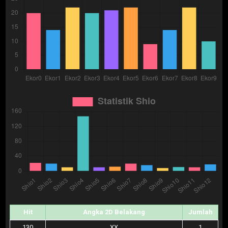
Hit
Angka 2D Belakang
Jumlah
130
XX
1