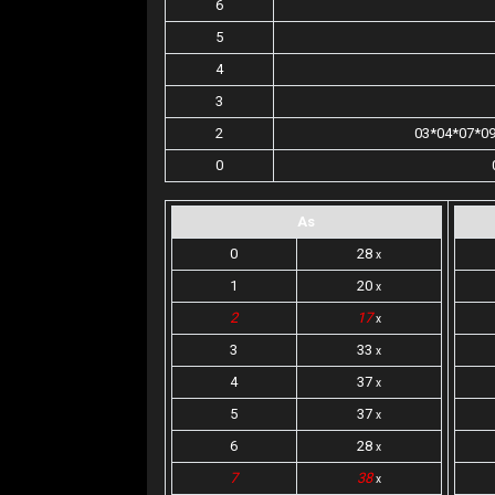
6
5
4
3
2
03*04*07*09
0
As
0
28
x
1
20
x
2
17
x
3
33
x
4
37
x
5
37
x
6
28
x
7
38
x