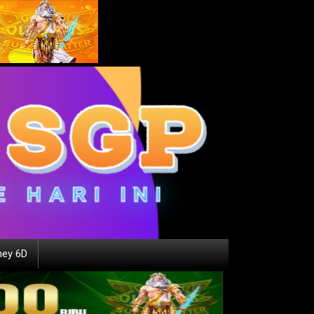
ney 6D