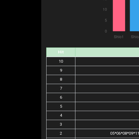
Hit
10
9
8
7
6
5
4
3
2
05*06*08*09*11