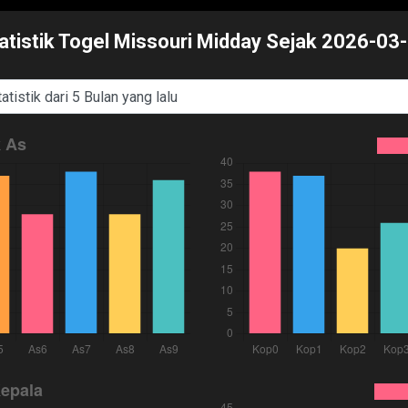
atistik Togel Missouri Midday Sejak 2026-03