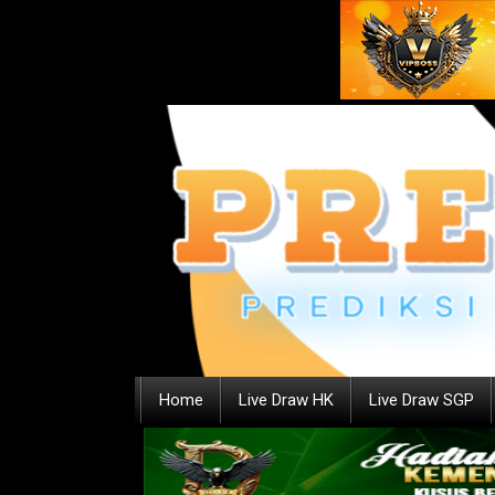
Home
Live Draw HK
Live Draw SGP