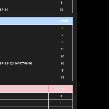
1
87*89
26
Jumlah
2
2
3
15
20
87*88*92*96*97*98*99
36
3
19
Jumlah
8
1