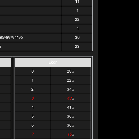
11
1
22
4
85*89*94*96
30
5
23
Ekor
0
28
x
1
22
x
2
34
x
3
43
x
4
41
x
5
36
x
6
36
x
7
15
x