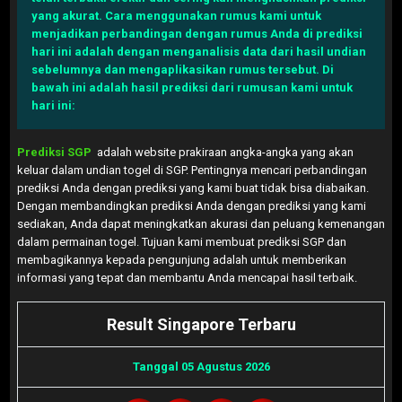
yang akurat. Cara menggunakan rumus kami untuk
menjadikan perbandingan dengan rumus Anda di prediksi
hari ini adalah dengan menganalisis data dari hasil undian
sebelumnya dan mengaplikasikan rumus tersebut. Di
bawah ini adalah hasil prediksi dari rumusan kami untuk
hari ini:
Prediksi SGP
adalah website prakiraan angka-angka yang akan
keluar dalam undian togel di SGP. Pentingnya mencari perbandingan
prediksi Anda dengan prediksi yang kami buat tidak bisa diabaikan.
Dengan membandingkan prediksi Anda dengan prediksi yang kami
sediakan, Anda dapat meningkatkan akurasi dan peluang kemenangan
dalam permainan togel. Tujuan kami membuat prediksi SGP dan
membagikannya kepada pengunjung adalah untuk memberikan
informasi yang tepat dan membantu Anda mencapai hasil terbaik.
Result Singapore Terbaru
Tanggal 05 Agustus 2026