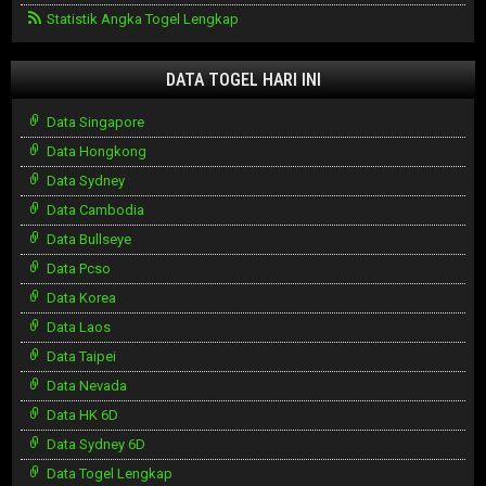
Statistik Angka Togel Lengkap
DATA TOGEL HARI INI
Data Singapore
Data Hongkong
Data Sydney
Data Cambodia
Data Bullseye
Data Pcso
Data Korea
Data Laos
Data Taipei
Data Nevada
Data HK 6D
Data Sydney 6D
Data Togel Lengkap