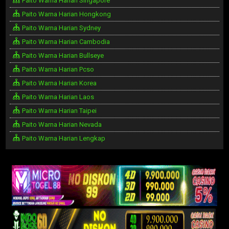
Paito Warna Harian Singapore
Paito Warna Harian Hongkong
Paito Warna Harian Sydney
Paito Warna Harian Cambodia
Paito Warna Harian Bullseye
Paito Warna Harian Pcso
Paito Warna Harian Korea
Paito Warna Harian Laos
Paito Warna Harian Taipei
Paito Warna Harian Nevada
Paito Warna Harian Lengkap