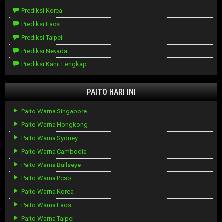
Prediksi Korea
Prediksi Laos
Prediksi Taipei
Prediksi Nevada
Prediksi Kami Lengkap
PAITO HARI INI
Paito Warna Singapore
Paito Warna Hongkong
Paito Warna Sydney
Paito Warna Cambodia
Paito Warna Bullseye
Paito Warna Pcso
Paito Warna Korea
Paito Warna Laos
Paito Warna Taipei