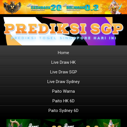
Home
Live Draw HK
Live Draw SGP
Live Draw Sydney
Paito Warna
Paito HK 6D
Paito Sydney 6D