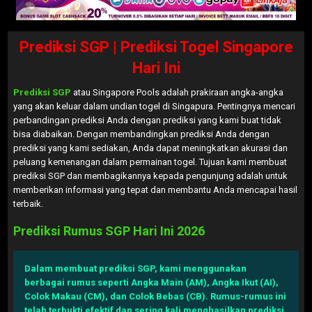
Prediksi SGP | Prediksi Togel Singapore
Hari Ini
Prediksi SGP
atau Singapore Pools adalah prakiraan angka-angka
yang akan keluar dalam undian togel di Singapura. Pentingnya mencari
perbandingan prediksi Anda dengan prediksi yang kami buat tidak
bisa diabaikan. Dengan membandingkan prediksi Anda dengan
prediksi yang kami sediakan, Anda dapat meningkatkan akurasi dan
peluang kemenangan dalam permainan togel. Tujuan kami membuat
prediksi SGP dan membagikannya kepada pengunjung adalah untuk
memberikan informasi yang tepat dan membantu Anda mencapai hasil
terbaik.
Prediksi Rumus SGP Hari Ini 2026
Dalam membuat prediksi SGP, kami menggunakan
berbagai rumus seperti Angka Main (AM), Angka Ikut (AI),
Colok Makau (CM), dan Colok Bebas (CB). Rumus-rumus ini
telah terbukti efektif dan sering kali menghasilkan prediksi