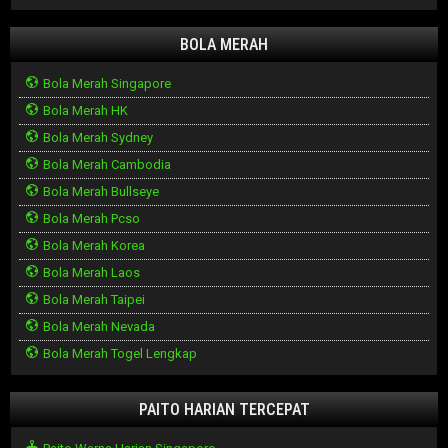
BOLA MERAH
Bola Merah Singapore
Bola Merah HK
Bola Merah Sydney
Bola Merah Cambodia
Bola Merah Bullseye
Bola Merah Pcso
Bola Merah Korea
Bola Merah Laos
Bola Merah Taipei
Bola Merah Nevada
Bola Merah Togel Lengkap
PAITO HARIAN TERCEPAT