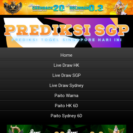
Home
Live Draw HK
Live Draw SGP
Live Draw Sydney
Paito Warna
Paito HK 6D
Paito Sydney 6D