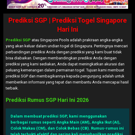
Prediksi SGP | Prediksi Togel Singapore
Hari Ini
Prediksi SGP
atau Singapore Pools adalah prakiraan angka-angka
yang akan keluar dalam undian togel di Singapura. Pentingnya mencari
perbandingan prediksi Anda dengan prediksi yang kami buat tidak
bisa diabaikan. Dengan membandingkan prediksi Anda dengan
prediksi yang kami sediakan, Anda dapat meningkatkan akurasi dan
peluang kemenangan dalam permainan togel. Tujuan kami membuat
prediksi SGP dan membagikannya kepada pengunjung adalah untuk
memberikan informasi yang tepat dan membantu Anda mencapai hasil
terbaik.
Prediksi Rumus SGP Hari Ini 2026
Dalam membuat prediksi SGP, kami menggunakan
berbagai rumus seperti Angka Main (AM), Angka Ikut (AI),
Colok Makau (CM), dan Colok Bebas (CB). Rumus-rumus ini
telah terbukti efektif dan sering kali menghasilkan prediksi