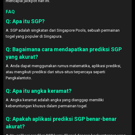
mencapai jackpot hari ini.
FAQ
Q: Apa itu SGP?
A: SGP adalah singkatan dari Singapore Pools, sebuah permainan
togel yang populer di Singapura.
Q: Bagaimana cara mendapatkan prediksi SGP
yang akurat?
A: Anda dapat menggunakan rumus matematika, aplikasi prediksi,
atau mengikuti prediksi dari situs-situs terpercaya seperti
Pangkalantoto.
Q: Apa itu angka keramat?
A: Angka keramat adalah angka yang dianggap memiliki
keberuntungan khusus dalam permainan togel.
Q: Apakah aplikasi prediksi SGP benar-benar
akurat?