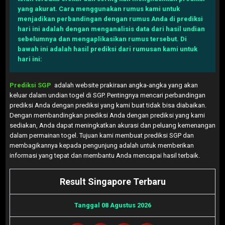
yang akurat. Cara menggunakan rumus kami untuk
menjadikan perbandingan dengan rumus Anda di prediksi
hari ini adalah dengan menganalisis data dari hasil undian
sebelumnya dan mengaplikasikan rumus tersebut. Di
bawah ini adalah hasil prediksi dari rumusan kami untuk
hari ini:
Prediksi SGP
adalah website prakiraan angka-angka yang akan
keluar dalam undian togel di SGP. Pentingnya mencari perbandingan
prediksi Anda dengan prediksi yang kami buat tidak bisa diabaikan.
Dengan membandingkan prediksi Anda dengan prediksi yang kami
sediakan, Anda dapat meningkatkan akurasi dan peluang kemenangan
dalam permainan togel. Tujuan kami membuat prediksi SGP dan
membagikannya kepada pengunjung adalah untuk memberikan
informasi yang tepat dan membantu Anda mencapai hasil terbaik.
Result Singapore Terbaru
Tanggal 08 Agustus 2026