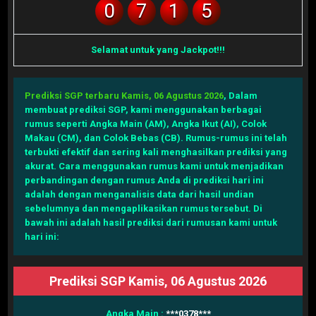
0
7
1
5
Selamat untuk yang Jackpot!!!
Prediksi SGP terbaru Kamis, 06 Agustus 2026
,
Dalam
membuat prediksi SGP, kami menggunakan berbagai
rumus seperti Angka Main (AM), Angka Ikut (AI), Colok
Makau (CM), dan Colok Bebas (CB). Rumus-rumus ini telah
terbukti efektif dan sering kali menghasilkan prediksi yang
akurat. Cara menggunakan rumus kami untuk menjadikan
perbandingan dengan rumus Anda di prediksi hari ini
adalah dengan menganalisis data dari hasil undian
sebelumnya dan mengaplikasikan rumus tersebut. Di
bawah ini adalah hasil prediksi dari rumusan kami untuk
hari ini:
Prediksi SGP Kamis, 06 Agustus 2026
Angka Main :
***0378***