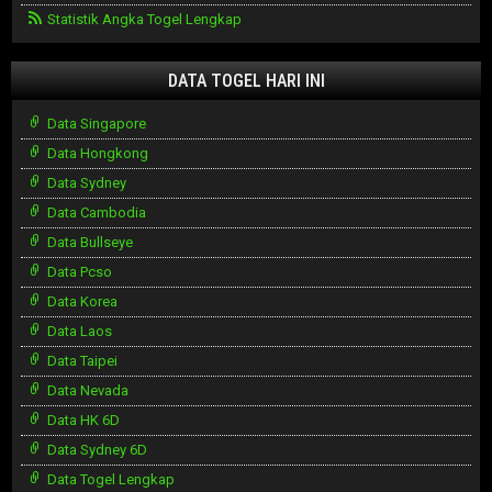
Statistik Angka Togel Lengkap
DATA TOGEL HARI INI
Data Singapore
Data Hongkong
Data Sydney
Data Cambodia
Data Bullseye
Data Pcso
Data Korea
Data Laos
Data Taipei
Data Nevada
Data HK 6D
Data Sydney 6D
Data Togel Lengkap