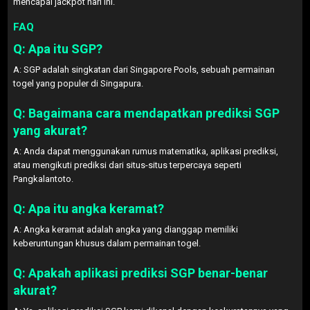
mencapai jackpot hari ini.
FAQ
Q: Apa itu SGP?
A: SGP adalah singkatan dari Singapore Pools, sebuah permainan
togel yang populer di Singapura.
Q: Bagaimana cara mendapatkan prediksi SGP
yang akurat?
A: Anda dapat menggunakan rumus matematika, aplikasi prediksi,
atau mengikuti prediksi dari situs-situs terpercaya seperti
Pangkalantoto.
Q: Apa itu angka keramat?
A: Angka keramat adalah angka yang dianggap memiliki
keberuntungan khusus dalam permainan togel.
Q: Apakah aplikasi prediksi SGP benar-benar
akurat?