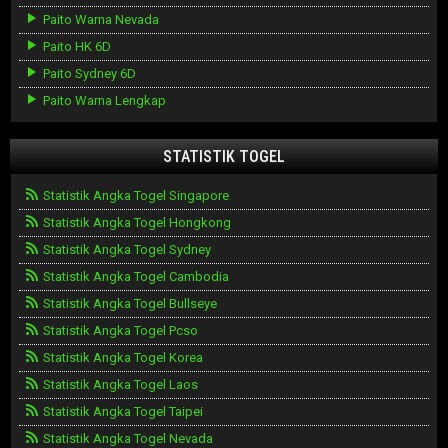
Paito Warna Nevada
Paito HK 6D
Paito Sydney 6D
Paito Warna Lengkap
STATISTIK TOGEL
Statistik Angka Togel Singapore
Statistik Angka Togel Hongkong
Statistik Angka Togel Sydney
Statistik Angka Togel Cambodia
Statistik Angka Togel Bullseye
Statistik Angka Togel Pcso
Statistik Angka Togel Korea
Statistik Angka Togel Laos
Statistik Angka Togel Taipei
Statistik Angka Togel Nevada