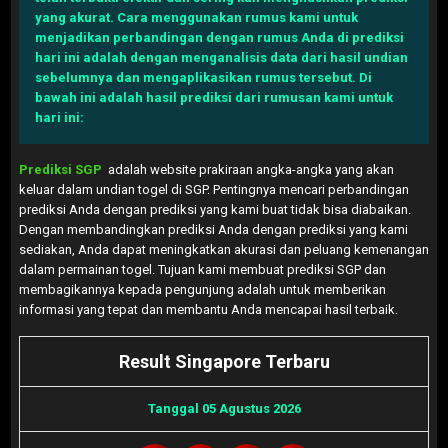
yang akurat. Cara menggunakan rumus kami untuk
menjadikan perbandingan dengan rumus Anda di prediksi
hari ini adalah dengan menganalisis data dari hasil undian
sebelumnya dan mengaplikasikan rumus tersebut. Di
bawah ini adalah hasil prediksi dari rumusan kami untuk
hari ini:
Prediksi SGP
adalah website prakiraan angka-angka yang akan
keluar dalam undian togel di SGP. Pentingnya mencari perbandingan
prediksi Anda dengan prediksi yang kami buat tidak bisa diabaikan.
Dengan membandingkan prediksi Anda dengan prediksi yang kami
sediakan, Anda dapat meningkatkan akurasi dan peluang kemenangan
dalam permainan togel. Tujuan kami membuat prediksi SGP dan
membagikannya kepada pengunjung adalah untuk memberikan
informasi yang tepat dan membantu Anda mencapai hasil terbaik.
Result Singapore Terbaru
Tanggal 05 Agustus 2026